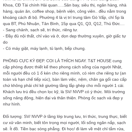
Khoa, CĐ Tài chính Hải quan…..Sân bay, siêu thị, ngân hàng, nhà
hàng, quán ăn, coffee shop, bệnh viện, công viên.. đều nằm trong
khoảng cách đi bộ. Phường 4 là vị trí trung tâm Gò Vấp, chỉ 5p là
qua BT, Phú Nhuận, Tân Bình, 15p qua Q1, Q3, Q12, Thủ Đức....
- Sang chảnh, sạch sẽ, tri thức, riêng tư.
- Đầy đủ nội thất, chỉ vào và ở, dọn dẹp thường xuyên, giờ giấc tự
do
- Có máy giặt, máy lạnh, tủ lạnh, bếp chung.
PHÒNG CỰC KỲ ĐẸP. COI LÀ THÍCH NGAY. T&T HOUSE cung
cấp phòng được thiết kế theo phong cách sống của người Nhật,
mỗi người đều có 1 ổ kén cho riêng mình, có rèm che riêng tư (an
toàn và hạn chế tiếp xúc), bàn làm việc, nệm, chăn ga gối cao cấp
chứ không phải chỉ kê giường tầng lắp ghép cho mỗi người 1 cái.
Khách lưu trú đều chọn lọc kỹ, là SV/ NVVP có ý thức. Môi trường
sống năng động, hiện đại và thân thiện. Phòng ốc sạch và đẹp y
như hình.
Đối tượng: SV/ NVVP ở tầng lớp trung lưu, tri thức, trung thực, biết
cư xử văn minh, biết tôn trọng mọi người, lối sống ngăn nắp, sạch
sẽ. Ít đồ. Tiền bạc sòng phẳng. Đi học/ đi làm về mệt chỉ tắm rửa,