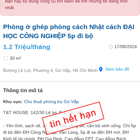
Bạn hãy sử dụng công cụ tìm kiếm để tìm những tin đăng mới
nhất.
Phòng ở ghép phòng cách Nhật cách ĐẠI
HỌC CÔNG NGHIỆP 5p đi bộ
1.2 Triệu/tháng
17/08/2024
30 m²
Xem bản đồ
Đường Lê Lợi, Phường 4, Gò Vấp, Hồ Chí Minh
Thông tin mô tả
Khu vực:
Cho thuê phòng trọ Gò Vấp
T&T HOUSE: 142/30 Lê lợi, P. 4, Gò Vấp.
- Yên tĩnh, sạch sẽ, an ninh, khu công an, cán bộ sinh sống. Chỉ 5p
đi bộ đến ĐH Công Nghiệp, Văn Lang, 5p đi xe đến ĐH mở, ĐH
Kinh tế tài chính, ĐH Gia Định, Cao đẳng FPT, Cao đẳng Bách