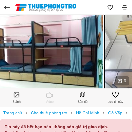
6
6 ảnh
Video
Bản đồ
Lưu tin này
Trang chủ
Cho thuê phòng trọ
Hồ Chí Minh
Gò Vấp
Tin này đã hết hạn nên không còn giá trị giao dịch.