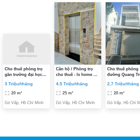
Cho thuê phòng trọ
Căn hộ / Phòng trọ
Cho thuê phòng
gần trường đại học
cho thuê - Is home Gò
đường Quang Tr
công nghiệp 4 và gần
Vấp
P11, Gò Vấp 2,7
3 Triệu/tháng
4.5 Triệu/tháng
2.7 Triệu/tháng
BV 185
triệu/tháng
20 m²
25 m²
20 m²
Gò Vấp, Hồ Chí Minh
Gò Vấp, Hồ Chí Minh
Gò Vấp, Hồ Chí M