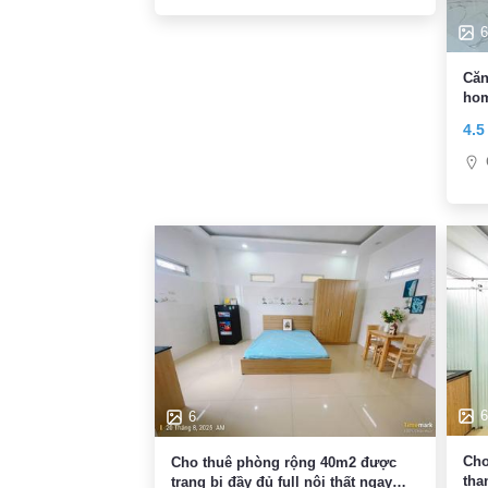
6
Căn
hom
4.5
6
6
Cho
Cho thuê phòng rộng 40m2 được
tha
trang bị đầy đủ full nội thất ngay