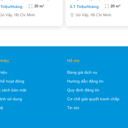
 Thọ, P9, Quận Gò Vấp
Đường Lê Văn Thọ, P9, Quận G
 Triệu/tháng
20 m²
3.7 Triệu/tháng
20 m²
Vấp
Gò Vấp, Hồ Chí Minh
Gò Vấp, Hồ Chí Minh
thiệu
Hỗ trợ
thiệu
Bảng giá dịch vụ
hế hoạt động
Hướng dẫn đăng tin
 sách bảo mật
Quy định đăng tin
ịnh sử dụng
Cơ chế giải quyết tranh chấp
hệ
Tin tức