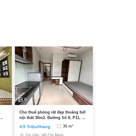
6
l
Cho thuê phòng rất đẹp thoáng full
nội thất 30m2. Đường Số 8, P11, Gò
Vấp
4.5 Triệu/tháng
30 m²
Gò Vấp, Hồ Chí Minh