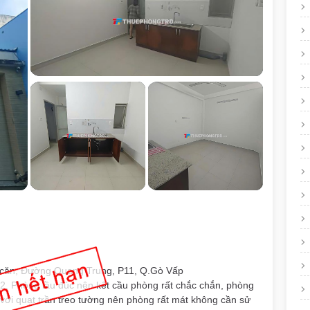
 căn, Đường Quang Trung, P11, Q.Gò Vấp
 2. Phòng lầu đúc nên kết cầu phòng rất chắc chắn, phòng
 với quạt trần treo tường nên phòng rất mát không cần sử