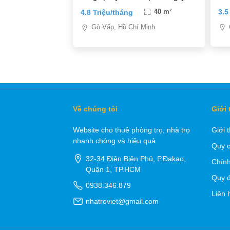
Văn
mặt tiền đường Lê Văn Thọ, P9,
3.5
4.8 Triệu/tháng
40 m²
Quận Gò Vấp
Gò Vấp, Hồ Chí Minh
Về chúng tôi
Giới 
Website cho thuê phòng trọ, nhà trọ
Giới 
nhanh chóng và hiệu quả
Quy c
32-34 Điện Biên Phủ, P.Đakao,
Chính
Quận 1, TP.HCM
Quy đ
0938.346.879
Liên 
nhatroviet@gmail.com