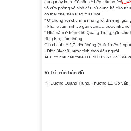
dụng máy lạnh. Có sẵn kệ bếp nấu ăn (cho nấ
và cửa phòng vệ sinh đều sử dụng hệ cửa nhụa
có mái che, nên k sợ mưa ướt.
* Ở chung với chủ nhà nhưng lối đi riêng, giời 
. Nhà rất an ninh có gắn camara trước nhà nên
* Nhà nằm ở hẻm 656 Quang Trung, gần chợ 
rộng 5m, hẻm thông.
Giá cho thuê 2,7 triệu/tháng (ở từ 1 đến 2 ngườ
- Điện 3k/chữ, nước tính theo đầu người.
ACE có nhu cầu thuê LH Vũ 0938575553 để x
Vị trí trên bản đồ
Đường Quang Trung, Phường 11, Gò Vấp, 