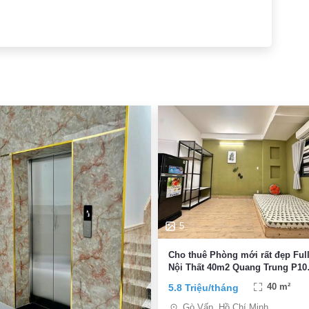
5
Cho thuê Phòng mới rất đẹp Ful
Nội Thất 40m2 Quang Trung P10
Q.Gò Vấp
5.8 Triệu/tháng
40 m²
Gò Vấp, Hồ Chí Minh