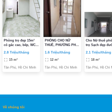
Phòng trọ đẹp 15m²
PHÒNG CHO NỮ
Cho Nữ thuê pho
có gác cao, bếp, WC
THUÊ, PHƯỜNG PHÚ
trọ Sạch đẹp đư
riêng – Tây Thạnh,
THỌ HÒA, TP.HCM
Nguyễn Thị Tú, 
2.8 Triệu/tháng
1.6 Triệu/tháng
2.1 Triệu/tháng
Tân Phú
Huit & Aeon 10p 
rẻ
15 m²
12 m²
18 m²
Tân Phú, Hồ Chí Minh
Tân Phú, Hồ Chí Minh
Tân Phú, Hồ Chí 
Về chúng tôi