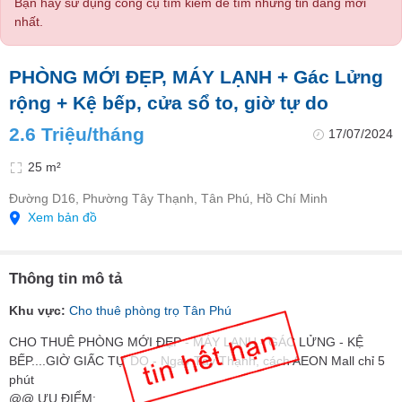
Bạn hãy sử dụng công cụ tìm kiếm để tìm những tin đăng mới
nhất.
PHÒNG MỚI ĐẸP, MÁY LẠNH + Gác Lửng
rộng + Kệ bếp, cửa sổ to, giờ tự do
2.6 Triệu/tháng
17/07/2024
25 m²
Đường D16, Phường Tây Thạnh, Tân Phú, Hồ Chí Minh
Xem bản đồ
Thông tin mô tả
Khu vực:
Cho thuê phòng trọ Tân Phú
CHO THUÊ PHÒNG MỚI ĐẸP - MÁY LẠNH - GÁC LỬNG - KỆ
BẾP....GIỜ GIẤC TỰ DO - Ngay Tây Thạnh, cách AEON Mall chỉ 5
phút
@@ ƯU ĐIỂM: