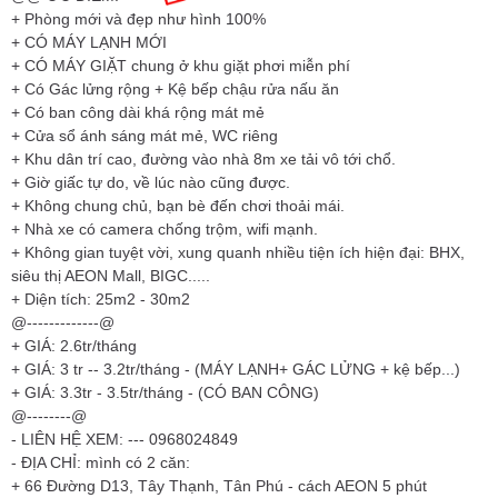
+ Phòng mới và đẹp như hình 100%
+ CÓ MÁY LẠNH MỚI
+ CÓ MÁY GIẶT chung ở khu giặt phơi miễn phí
+ Có Gác lửng rộng + Kệ bếp chậu rửa nấu ăn
+ Có ban công dài khá rộng mát mẻ
+ Cửa sổ ánh sáng mát mẻ, WC riêng
+ Khu dân trí cao, đường vào nhà 8m xe tải vô tới chổ.
+ Giờ giấc tự do, về lúc nào cũng được.
+ Không chung chủ, bạn bè đến chơi thoải mái.
+ Nhà xe có camera chống trộm, wifi mạnh.
+ Không gian tuyệt vời, xung quanh nhiều tiện ích hiện đại: BHX,
siêu thị AEON Mall, BIGC.....
+ Diện tích: 25m2 - 30m2
@-------------@
+ GIÁ: 2.6tr/tháng
+ GIÁ: 3 tr -- 3.2tr/tháng - (MÁY LẠNH+ GÁC LỬNG + kệ bếp...)
+ GIÁ: 3.3tr - 3.5tr/tháng - (CÓ BAN CÔNG)
@--------@
- LIÊN HỆ XEM: --- 0968024849
- ĐỊA CHỈ: mình có 2 căn:
+ 66 Đường D13, Tây Thạnh, Tân Phú - cách AEON 5 phút