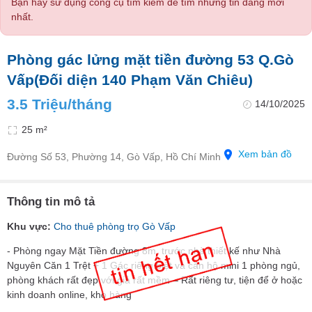
Bạn hãy sử dụng công cụ tìm kiếm để tìm những tin đăng mới
nhất.
Phòng gác lửng mặt tiền đường 53 Q.Gò
Vấp(Đối diện 140 Phạm Văn Chiêu)
3.5 Triệu/tháng
14/10/2025
25 m²
Xem bản đồ
Đường Số 53, Phường 14, Gò Vấp, Hồ Chí Minh
Thông tin mô tả
Khu vực:
Cho thuê phòng trọ Gò Vấp
- Phòng ngay Mặt Tiền đường 8m, trước nhà thiết kế như Nhà
Nguyên Căn 1 Trệt + 1 Gác riêng biệt và căn hộ mini 1 phòng ngủ,
phòng khách rất đẹp với giá rất mềm – Rất riêng tư, tiện để ở hoặc
kinh doanh online, kho hàng