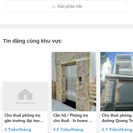
Gửi phản hồi
Tin đăng cùng khu vực
Cho thuê phòng trọ
Căn hộ / Phòng trọ
Cho thuê phòng
gần trường đại học
cho thuê - Is home Gò
đường Quang Tr
công nghiệp 4 và gần
Vấp
P11, Gò Vấp 2,7
3 Triệu/tháng
4.5 Triệu/tháng
2.7 Triệu/tháng
BV 185
triệu/tháng