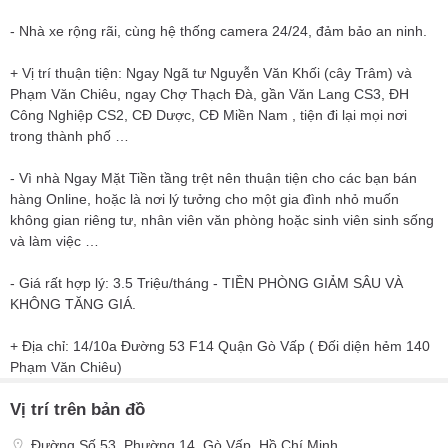
- Nhà xe rộng rãi, cùng hệ thống camera 24/24, đảm bảo an ninh.
+ Vị trí thuận tiện: Ngay Ngã tư Nguyễn Văn Khối (cây Trâm) và
Phạm Văn Chiêu, ngay Chợ Thạch Đà, gần Văn Lang CS3, ĐH
Công Nghiệp CS2, CĐ Dược, CĐ Miền Nam , tiện đi lại mọi nơi
trong thành phố …
- Vì nhà Ngay Mặt Tiền tầng trệt nên thuận tiện cho các bạn bán
hàng Online, hoặc là nơi lý tưởng cho một gia đình nhỏ muốn
không gian riêng tư, nhân viên văn phòng hoặc sinh viên sinh sống
và làm việc …
- Giá rất hợp lý: 3.5 Triệu/tháng - TIỀN PHÒNG GIẢM SÂU VÀ
KHÔNG TĂNG GIÁ.
+ Địa chỉ: 14/10a Đường 53 F14 Quận Gò Vấp ( Đối diện hẻm 140
Phạm Văn Chiêu)
Vị trí trên bản đồ
Đường Số 53, Phường 14, Gò Vấp, Hồ Chí Minh