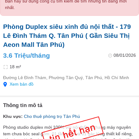
Bạn hãy sử dụng công cụ tìm kiếm để tìm những tin đăng mới
nhất.
Phòng Duplex siêu xinh đủ nội thất - 179
Lê Đình Thám Q. Tân Phú ( Gần Siêu Thị
Aeon Mall Tân Phú)
3.6 Triệu/tháng
08/01/2026
18 m²
Đường Lê Đình Thám, Phường Tân Quý, Tân Phú, Hồ Chí Minh
Xem bản đồ
Thông tin mô tả
Khu vực:
Cho thuê phòng trọ Tân Phú
Phòng studio duplex mới 100% với nội thất và thang máy nguyên
tem chưa bóc seal gồm: 01 tầng trệt và 01 gác lửng thiết kế riêng,