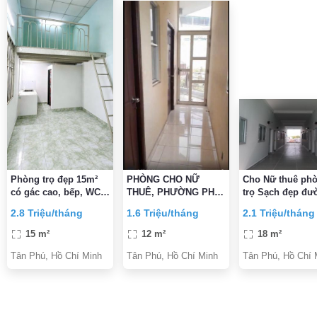
Phòng trọ đẹp 15m²
PHÒNG CHO NỮ
Cho Nữ thuê pho
có gác cao, bếp, WC
THUÊ, PHƯỜNG PHÚ
trọ Sạch đẹp đư
riêng – Tây Thạnh,
THỌ HÒA, TP.HCM
Nguyễn Thị Tú, 
2.8 Triệu/tháng
1.6 Triệu/tháng
2.1 Triệu/tháng
Tân Phú
Huit & Aeon 10p 
rẻ
15 m²
12 m²
18 m²
Tân Phú, Hồ Chí Minh
Tân Phú, Hồ Chí Minh
Tân Phú, Hồ Chí 