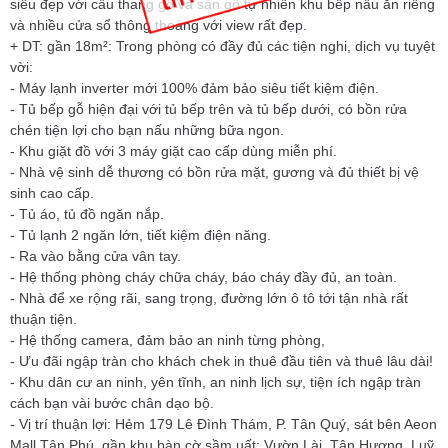
siêu đẹp với cầu thang gỗ và sàn gỗ tự nhiên khu bếp nấu ăn riêng
và nhiều cửa sổ thông thoáng với view rất đẹp.
+ DT: gần 18m²: Trong phòng có đầy đủ các tiện nghi, dịch vụ tuyệt
vời:
- Máy lạnh inverter mới 100% đảm bảo siêu tiết kiệm điện.
- Tủ bếp gỗ hiện đại với tủ bếp trên và tủ bếp dưới, có bồn rửa
chén tiện lợi cho bạn nấu những bữa ngon.
- Khu giặt đồ với 3 máy giặt cao cấp dùng miễn phí.
- Nhà vệ sinh dễ thương có bồn rửa mặt, gương và đủ thiết bị vệ
sinh cao cấp.
- Tủ áo, tủ đồ ngăn nắp.
- Tủ lạnh 2 ngăn lớn, tiết kiệm điện năng.
- Ra vào bằng cửa vân tay.
- Hệ thống phòng cháy chữa cháy, báo cháy đầy đủ, an toàn.
- Nhà để xe rộng rãi, sang trọng, đường lớn ô tô tới tận nhà rất
thuận tiện.
- Hệ thống camera, đảm bảo an ninh từng phòng,
- Ưu đãi ngập tràn cho khách chek in thuê đầu tiên và thuê lâu dài!
- Khu dân cư an ninh, yên tĩnh, an ninh lịch sự, tiện ích ngập tràn
cách bạn vài bước chân dạo bộ.
- Vị trí thuận lợi: Hẻm 179 Lê Đình Thám, P. Tân Quý, sát bên Aeon
Mall Tân Phú, gần khu bàn cờ sầm uất: Vườn Lài, Tân Hương, Luỹ