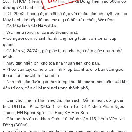
10, TP. HCM. (Hẻm 7 Thành Thái, Cư xá Đồng Tiến, vào 500m có
đường 7A Thành Thái).
+ DT: 20m2, Phòng đẹp thiết kế đẹp với nhiều tiện ích tuyệt vời: có
Máy Lạnh, kệ bếp đá hoa cương có bồn rửa chén, Wc riêng.
+ Có Máy lạnh tiết kiệm điện.
+ WC riêng rộng rãi, cửa sổ thoáng mát.
+ Có người dọn vệ sinh hành lang hàng tuần, có internet cáp
quang.
+ Có bảo vệ 24/24h, giờ giấc tự do cho bạn cảm giác như ở nhà
mình.
+ Máy giặt miễn phí cho toà nhà thuận tiện cho bạn.
+ Khoá vân tay, camera an ninh khắp toà nhà, cho bạn cảm giác
thoải mái như chính nhà mình.
+ Nhà mặt tiền đường xe hơi trong khu dân cư an ninh sầm uất khu
dân trí cao, tiện đi lại mọi nơi trong thành phố,
+ Gần chợ Thành Thái, siêu thị, nhà sách. Gần nhiều trường đại
học: ĐH Bách Khoa (300m), ĐH Kinh Tế, ĐH Y Khoa Phạm Ngọc
Thạch, ĐH Ngoại Ngữ - Tin Học, ĐH Hoa Sen.
+ Gần bệnh viện đa khoa Quận 10, bệnh viện 115, bệnh Viện Nhi
Đồng (600m).
- Là chỗ ở lý tưởng cho gia đình, nhân viên văn phòng, sinh viên ở.