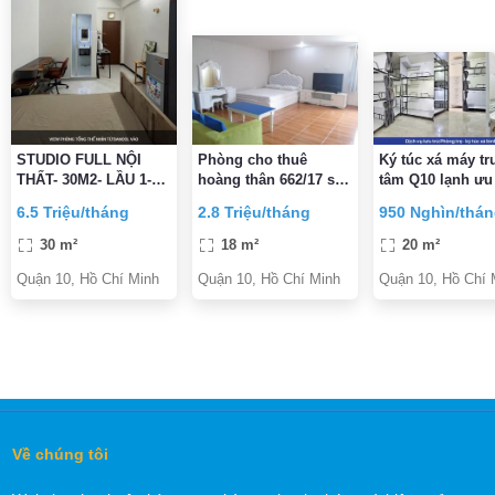
STUDIO FULL NỘI
Phòng cho thuê
Ký túc xá máy tr
THẤT- 30M2- LẦU 1-
hoàng thân 662/17 sư
tâm Q10 lạnh ưu
BANCOL LỚN- NGAY
vạn hạnh f12.q10
Tân sinh viên g
6.5 Triệu/tháng
2.8 Triệu/tháng
950 Nghìn/thá
NGUYỄN TRI
ngay 300K
PHƯƠNG vs BÀ HẠT-
30 m²
18 m²
20 m²
6,5TR/TH
Quận 10, Hồ Chí Minh
Quận 10, Hồ Chí Minh
Quận 10, Hồ Chí 
Về chúng tôi