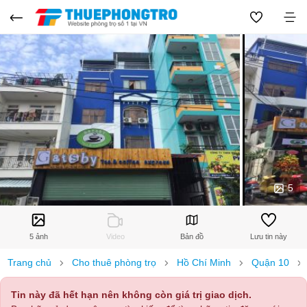
5
5 ảnh
Video
Bản đồ
Lưu tin này
Trang chủ
Cho thuê phòng trọ
Hồ Chí Minh
Quận 10
Tin này đã hết hạn nên không còn giá trị giao dịch.