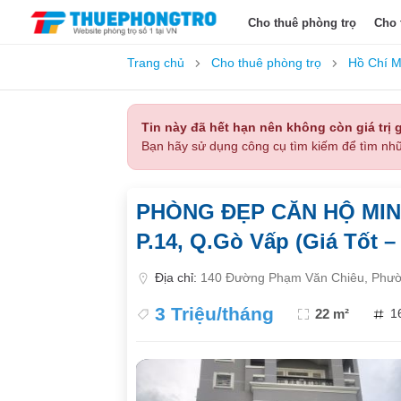
Cho thuê phòng trọ
Cho 
Trang chủ
Cho thuê phòng trọ
Hồ Chí M
Tin này đã hết hạn nên không còn giá trị g
Bạn hãy sử dụng công cụ tìm kiếm để tìm nhữ
PHÒNG ĐẸP CĂN HỘ MINI 
P.14, Q.Gò Vấp (Giá Tốt 
Địa chỉ:
140 Đường Phạm Văn Chiêu, Phườ
3 Triệu/tháng
22 m²
1