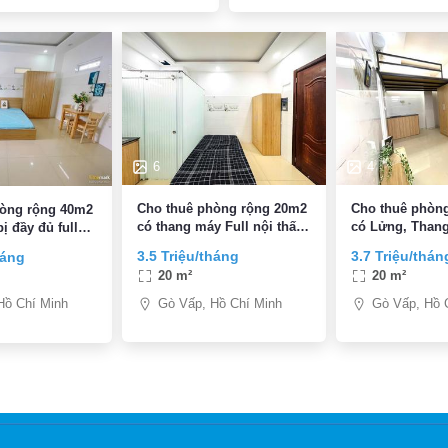
6
4
Cho thuê phòng rộng 20m2
Cho thuê phòn
hòng rộng 40m2
có thang máy Full nội thất,
có Lửng, Thang
ị đầy đủ full
Đường Lê Văn Thọ, P9,
nội thất, Đườn
y mặt tiền
3.5 Triệu/tháng
3.7 Triệu/thán
háng
Quận Gò Vấp
Thọ, P9, Quận
n Thọ, P9,
20 m²
20 m²
p
Gò Vấp, Hồ Chí Minh
Gò Vấp, Hồ 
Hồ Chí Minh