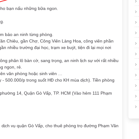
i cho bạn nấu những bữa ngon.
g.
ảm bảo an ninh từng phòng.
 Văn Chiêu, gần Chợ, Công Viên Làng Hoa, công viên phần
nhiều trường đại học, trạm xe buýt, tiện đi lại mọi nơi
ông phân lô bàn cờ, sang trọng, an ninh lịch sự với rất nhiều
ng ngon, rẻ.
viên văn phòng hoặc sinh viên …
ngay - 500.000/p trong suốt HĐ cho KH mùa dịch). Tiền phòng
u, phường 14, Quận Gò Vấp, TP. HCM (Vào hẻm 111 Phạm
ộ dịch vụ quận Gò Vấp, cho thuê phòng trọ đường Phạm Văn