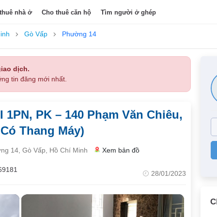
thuê nhà ở
Cho thuê căn hộ
Tìm người ở ghép
inh
Gò Vấp
Phường 14
iao dịch.
ng tin đăng mới nhất.
1PN, PK – 140 Phạm Văn Chiêu,
– Có Thang Máy)
ng 14, Gò Vấp, Hồ Chí Minh
Xem bản đồ
69181
28/01/2023
C