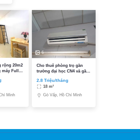
6
g rộng 20m2
Cho thuê phòng trọ gần
 máy Full
trường đại học CN4 và gần
g Lê Văn
175
g
2.8 Triệu/tháng
 Gò Vấp
18 m²
Chí Minh
Gò Vấp, Hồ Chí Minh