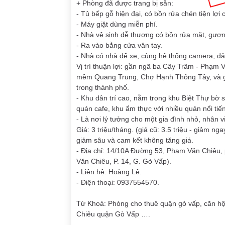
+ Phòng đã được trang bị sẵn:
- Tủ bếp gỗ hiện đại, có bồn rửa chén tiện lợ
- Máy giặt dùng miễn phí.
- Nhà vệ sinh dễ thương có bồn rửa mặt, gươn
- Ra vào bằng cửa vân tay.
- Nhà có nhà để xe, cùng hệ thống camera, đ
Vị trí thuận lợi: gần ngã ba Cây Trâm - Phạm
mềm Quang Trung, Chợ Hạnh Thông Tây, và gần 
trong thành phố.
- Khu dân trí cao, nằm trong khu Biệt Thự bờ s
quán cafe, khu ẩm thực với nhiều quán nổi tiế
- Là nơi lý tưởng cho một gia đình nhỏ, nhân 
Giá: 3 triệu/tháng. (giá cũ: 3.5 triệu - giảm 
giảm sâu và cam kết không tăng giá.
- Địa chỉ: 14/10A Đường 53, Phạm Văn Chiê
Văn Chiêu, P. 14, G. Gò Vấp).
- Liên hệ: Hoàng Lê.
- Điện thoại: 0937554570.
Từ Khoá: Phòng cho thuê quận gò vấp, căn h
Chiêu quận Gò Vấp ….