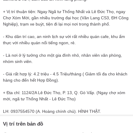
+ Vị trí thuận tiện: Ngay Ngã tư Thống Nhất và Lê Đức Thọ, ngay
Chợ Xóm Mới, gần nhiều trường đại học (Văn Lang CS3, ĐH Công
Nghiệp), trạm xe buýt, tiện đi lại mọi nơi trong thành phố.
- Khu dân trí cao, an ninh lịch sự với rất nhiều quán cafe, khu ẩm
thực với nhiều quán nổi tiếng ngon, rẻ.
- Là nơi ở lý tưởng cho một gia đình nhỏ, nhân viên văn phòng,
nhóm sinh viên.
- Giá rất hợp lý: 4.2 triệu - 4.5 Triệu/tháng ( Giảm tối đa cho khách
hàng cho đến hết Hợp Đồng).
+ Địa chỉ: 1124/2A Lê Đức Thọ, P. 13, Q. Gò Vấp. (Ngay chợ xóm
mới, ngã tư Thống Nhất - Lê Đức Thọ)
LH: 0937554570 (A. Hoàng chính chủ). HÌNH THẬT.
Vị trí trên bản đồ