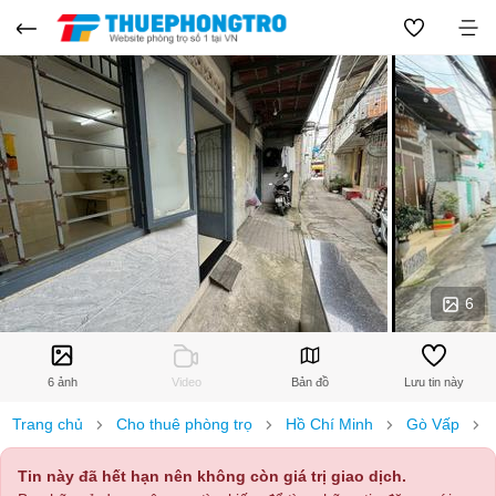
6
6 ảnh
Video
Bản đồ
Lưu tin này
Trang chủ
Cho thuê phòng trọ
Hồ Chí Minh
Gò Vấp
Tin này đã hết hạn nên không còn giá trị giao dịch.