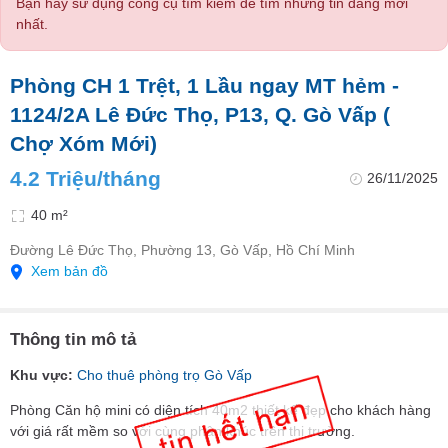
Bạn hãy sử dụng công cụ tìm kiếm để tìm những tin đăng mới
nhất.
Phòng CH 1 Trệt, 1 Lầu ngay MT hẻm -
1124/2A Lê Đức Thọ, P13, Q. Gò Vấp (
Chợ Xóm Mới)
4.2 Triệu/tháng
26/11/2025
40 m²
Đường Lê Đức Thọ, Phường 13, Gò Vấp, Hồ Chí Minh
Xem bản đồ
Thông tin mô tả
Khu vực:
Cho thuê phòng trọ Gò Vấp
Phòng Căn hộ mini có diện tích 40m2 thiết kế đẹp cho khách hàng
với giá rất mềm so với cùng phân khúc trên thị trường.