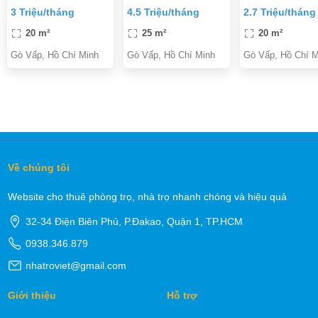
công nghiệp 4 và gần
Vấp
P11, Gò Vấp 2,7
3 Triệu/tháng
4.5 Triệu/tháng
2.7 Triệu/tháng
BV 185
triệu/tháng
20 m²
25 m²
20 m²
Gò Vấp, Hồ Chí Minh
Gò Vấp, Hồ Chí Minh
Gò Vấp, Hồ Chí M
Về chúng tôi
Website cho thuê phòng trọ, nhà trọ nhanh chóng và hiệu quả
32-34 Điện Biên Phủ, P.Đakao, Quận 1, TP.HCM
0938.346.879
nhatroviet@gmail.com
Giới thiệu
Hỗ trợ