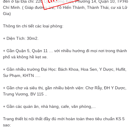
đến ở tại Địa chỉ: 220 Lý Thường Kiệt, Phường 14, Quận 10, TP.Hồ
Chí Minh. ( Giáp đường 3/2, Tô Hiến Thành, Thành Thái, cư xá Lữ
Gia)
Thông tin chi tiết các loại phòng:
+ Diện Tích: 30m2.
+ Gần Quận 5, Quận 11 … với nhiều hướng đi mọi nơi trong thành
phố và không hề kẹt xe.
+ Gần nhiều trường Đại Học: Bách Khoa, Hoa Sen, Y Dược, Huflit,
Sư Phạm, KHTN ….
+ Gần chợ và siêu thị, gần nhiều bệnh viện: Chợ Rẫy, ĐH Y Dược,
Trưng Vương, BV 115 ..
+ Gần các quán ăn, nhà hàng, cafe, văn phòng,...
Trang thiết bị nội thất đầy đủ mới hoàn toàn theo tiêu chuẩn KS 5
sao: