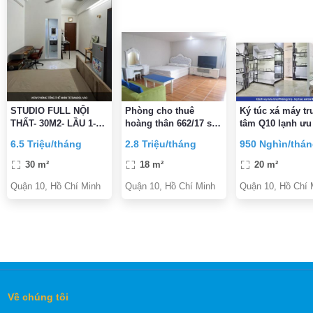
STUDIO FULL NỘI
Phòng cho thuê
Ký túc xá máy tr
THẤT- 30M2- LẦU 1-
hoàng thân 662/17 sư
tâm Q10 lạnh ưu
BANCOL LỚN- NGAY
vạn hạnh f12.q10
Tân sinh viên g
6.5 Triệu/tháng
2.8 Triệu/tháng
950 Nghìn/thá
NGUYỄN TRI
ngay 300K
PHƯƠNG vs BÀ HẠT-
30 m²
18 m²
20 m²
6,5TR/TH
Quận 10, Hồ Chí Minh
Quận 10, Hồ Chí Minh
Quận 10, Hồ Chí 
Về chúng tôi