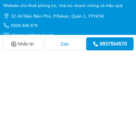
Website cho thuê phòng trọ, nhà trọ nhanh chóng và hiệu quả
32-34 Điện Biên Phủ, P.Đakao, Quận 1, TP.HCM
0938.346.879
nhatroviet@gmail.com
0937554570
Nhắn tin
Zalo
Giới thiệu
Hỗ trợ
Trang chủ
Thông báo
Đăng tin
Đăng ký
Đăng nhập
Giới thiệu
Bảng giá dịch vụ
Quy chế hoạt động
Hướng dẫn đăng tin
Chính sách bảo mật
Quy định đăng tin
Quy định sử dụng
Cơ chế giải quyết tranh chấp
Liên hệ
Tin tức
Phương thức thanh toán