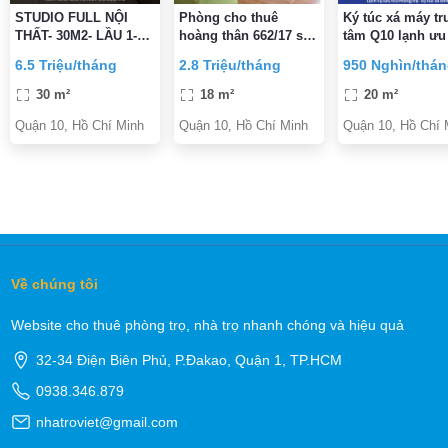
STUDIO FULL NỘI
Phòng cho thuê
Ký túc xá máy tr
THẤT- 30M2- LẦU 1-
hoàng thân 662/17 sư
tâm Q10 lạnh ưu
BANCOL LỚN- NGAY
vạn hạnh f12.q10
Tân sinh viên g
6.5 Triệu/tháng
2.8 Triệu/tháng
950 Nghìn/thá
NGUYỄN TRI
ngay 300K
PHƯƠNG vs BÀ HẠT-
30 m²
18 m²
20 m²
6,5TR/TH
Quận 10, Hồ Chí Minh
Quận 10, Hồ Chí Minh
Quận 10, Hồ Chí 
Về chúng tôi
Website cho thuê phòng trọ, nhà trọ nhanh chóng và hiệu quả
32-34 Điện Biên Phủ, P.Đakao, Quận 1, TP.HCM
0938.346.879
nhatroviet@gmail.com