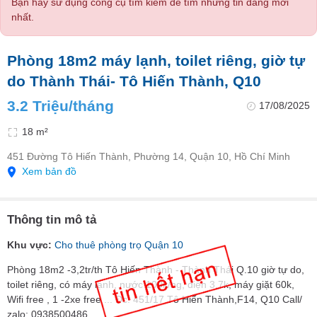
Bạn hãy sử dụng công cụ tìm kiếm để tìm những tin đăng mới
nhất.
Phòng 18m2 máy lạnh, toilet riêng, giờ tự
do Thành Thái- Tô Hiến Thành, Q10
3.2 Triệu/tháng
17/08/2025
18 m²
451 Đường Tô Hiến Thành, Phường 14, Quận 10, Hồ Chí Minh
Xem bản đồ
Thông tin mô tả
Khu vực:
Cho thuê phòng trọ Quận 10
Phòng 18m2 -3,2tr/th Tô Hiến Thành - Thành Thái Q.10 giờ tự do,
toilet riêng, có máy lạnh, nước 100k/ng, điện 3,7k, máy giặt 60k,
Wifi free , 1 -2xe free ... Đc: 451/17 Tô Hiến Thành,F14, Q10 Call/
zalo: 0938500486