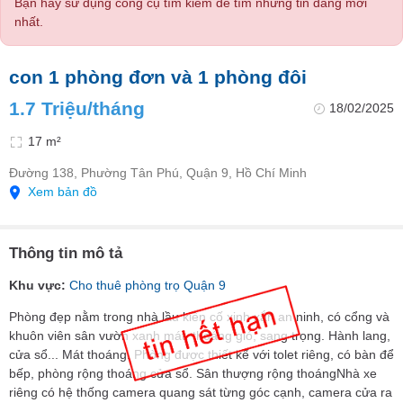
Bạn hãy sử dụng công cụ tìm kiếm để tìm những tin đăng mới
nhất.
con 1 phòng đơn và 1 phòng đôi
1.7 Triệu/tháng
18/02/2025
17 m²
Đường 138, Phường Tân Phú, Quận 9, Hồ Chí Minh
Xem bản đồ
Thông tin mô tả
Khu vực:
Cho thuê phòng trọ Quận 9
Phòng đẹp nằm trong nhà lầu kiên cố xinh xắn an ninh, có cổng và
khuôn viên sân vườn xanh mát, thoáng gió, sang trọng. Hành lang,
cửa sổ... Mát thoáng. Phòng được thiết kế với tolet riêng, có bàn để
bếp, phòng rộng thoáng cửa sổ. Sân thượng rộng thoángNhà xe
riêng có hệ thống camera quang sát từng góc cạnh, camera cửa ra