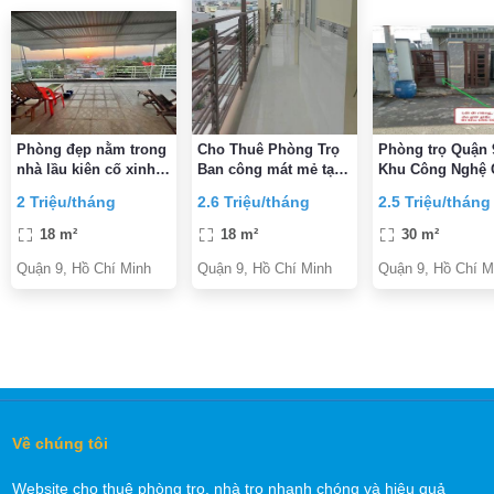
Phòng đẹp nằm trong
Cho Thuê Phòng Trọ
Phòng trọ Quận 
nhà lầu kiên cố xinh
Ban công mát mẻ tại
Khu Công Nghệ 
xắn an ninh, có cổng
56 đường 385, TP
Không chung ch
2 Triệu/tháng
2.6 Triệu/tháng
2.5 Triệu/tháng
và khuôn viên sân
HCM
Giờ giấc tự do,
vườn xanh mát
trống ở ngay
18 m²
18 m²
30 m²
Quận 9, Hồ Chí Minh
Quận 9, Hồ Chí Minh
Quận 9, Hồ Chí M
Về chúng tôi
Website cho thuê phòng trọ, nhà trọ nhanh chóng và hiệu quả