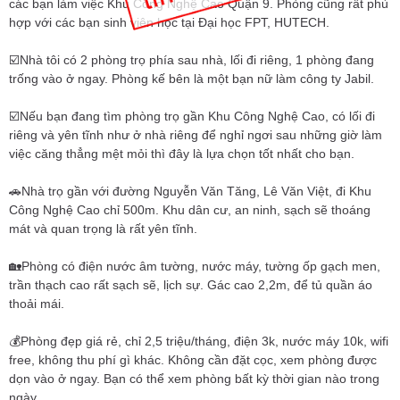
các bạn làm việc Khu Công Nghệ Cao Quận 9. Phòng cũng rất phù
hợp với các bạn sinh viên học tại Đại học FPT, HUTECH.
☑️Nhà tôi có 2 phòng trọ phía sau nhà, lối đi riêng, 1 phòng đang
trống vào ở ngay. Phòng kế bên là một bạn nữ làm công ty Jabil.
☑️Nếu bạn đang tìm phòng trọ gần Khu Công Nghệ Cao, có lối đi
riêng và yên tĩnh như ở nhà riêng để nghỉ ngơi sau những giờ làm
việc căng thẳng mệt mỏi thì đây là lựa chọn tốt nhất cho bạn.
🚗Nhà trọ gần với đường Nguyễn Văn Tăng, Lê Văn Việt, đi Khu
Công Nghệ Cao chỉ 500m. Khu dân cư, an ninh, sạch sẽ thoáng
mát và quan trọng là rất yên tĩnh.
🏡Phòng có điện nước âm tường, nước máy, tường ốp gạch men,
trần thạch cao rất sạch sẽ, lịch sự. Gác cao 2,2m, để tủ quần áo
thoải mái.
💰Phòng đẹp giá rẻ, chỉ 2,5 triệu/tháng, điện 3k, nước máy 10k, wifi
free, không thu phí gì khác. Không cần đặt cọc, xem phòng được
dọn vào ở ngay. Bạn có thể xem phòng bất kỳ thời gian nào trong
ngày.