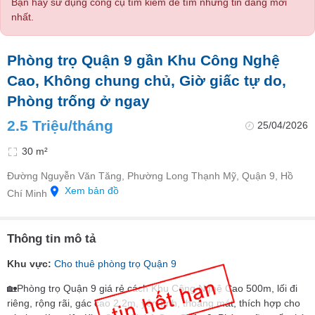
Bạn hãy sử dụng công cụ tìm kiếm để tìm những tin đăng mới
nhất.
Phòng trọ Quận 9 gần Khu Công Nghệ
Cao, Không chung chủ, Giờ giấc tự do,
Phòng trống ở ngay
2.5 Triệu/tháng
25/04/2026
30 m²
Đường Nguyễn Văn Tăng, Phường Long Thạnh Mỹ, Quận 9, Hồ
Xem bản đồ
Chí Minh
Thông tin mô tả
Khu vực:
Cho thuê phòng trọ Quận 9
🏡Phòng trọ Quận 9 giá rẻ cách Khu Công Nghệ Cao 500m, lối đi
riêng, rộng rãi, gác cao 2,2m, yên tĩnh, thoáng mát, thích hợp cho