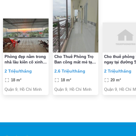
Phòng đẹp nằm trong
Cho Thuê Phòng Trọ
Cho thuê phòng 
nhà lầu kiên cố xinh
Ban công mát mẻ tại
ngay tại đường 5
xắn an ninh, có cổng
56 đường 385, TP
Phước Long A, 
2 Triệu/tháng
2.6 Triệu/tháng
2 Triệu/tháng
và khuôn viên sân
HCM
9, Hồ Chí Minh
vườn xanh mát
18 m²
18 m²
20 m²
Quận 9, Hồ Chí Minh
Quận 9, Hồ Chí Minh
Quận 9, Hồ Chí M