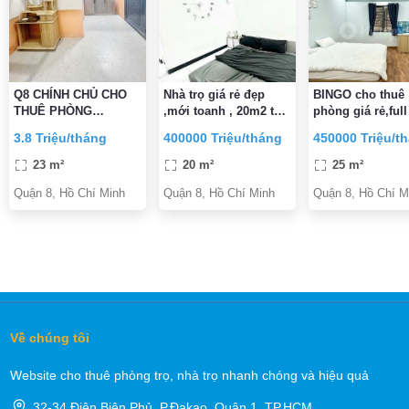
Q8 CHÍNH CHỦ CHO
Nhà trọ giá rẻ đẹp
BINGO cho thuê
THUÊ PHÒNG
,mới toanh , 20m2 tại
phòng giá rẻ,full
DUPLEX MỚI XÂY
tạ quang bửu ,P4, 8,
thất,an ninh,sạc
3.8 Triệu/tháng
400000 Triệu/tháng
450000 Triệu/t
HCM, 4 triệu ngay
sẽ,mới ,đẹp nga
trung tâm Q 8, 1, 5
xe q8
23 m²
20 m²
25 m²
Quận 8, Hồ Chí Minh
Quận 8, Hồ Chí Minh
Quận 8, Hồ Chí M
Về chúng tôi
Website cho thuê phòng trọ, nhà trọ nhanh chóng và hiệu quả
32-34 Điện Biên Phủ, P.Đakao, Quận 1, TP.HCM