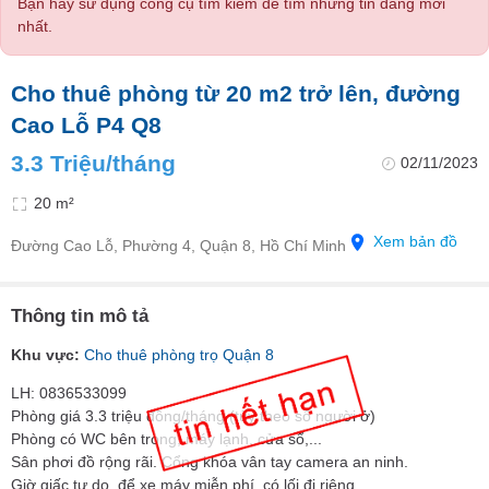
Bạn hãy sử dụng công cụ tìm kiếm để tìm những tin đăng mới
nhất.
Cho thuê phòng từ 20 m2 trở lên, đường
Cao Lỗ P4 Q8
3.3 Triệu/tháng
02/11/2023
20 m²
Xem bản đồ
Đường Cao Lỗ, Phường 4, Quận 8, Hồ Chí Minh
Thông tin mô tả
Khu vực:
Cho thuê phòng trọ Quận 8
LH: 0836533099
Phòng giá 3.3 triệu đồng/tháng (tùy theo số người ở)
Phòng có WC bên trong, máy lạnh, cửa sổ,...
Sân phơi đồ rộng rãi. Cổng khóa vân tay camera an ninh.
Giờ giấc tự do, để xe máy miễn phí, có lối đi riêng