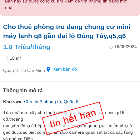
Bạn hãy sử dụng công cụ tìm kiếm để tìm những tin đăng mới
nhất.
Cho thuê phòng trọ dạng chung cư mini
máy lạnh q8 gần đại lộ Đông Tây,q5,q6
1.8 Triệu/tháng
18/09/2024
18 m²
Xem bản đồ
Quận 8, Hồ Chí Minh
Thông tin mô tả
Khu vực:
Cho thuê phòng trọ Quận 8
Tòa nhà mới xây cho thuê phòng trọ dạng chung cư mini p16
q8,thoáng
mát,yên tĩnh,có bếp,nhà vệ sinh riêng,cáp quang,wifi miễn phí,có
gác đúc,đặc biệt có máy lạnh.Có camera quan sát tất cả các tầng
và nhà xe.Diện