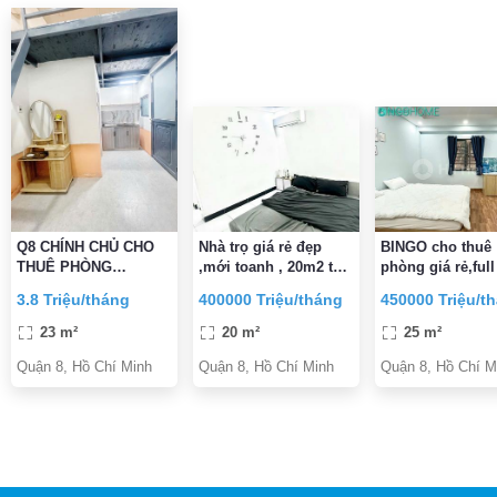
Q8 CHÍNH CHỦ CHO
Nhà trọ giá rẻ đẹp
BINGO cho thuê
THUÊ PHÒNG
,mới toanh , 20m2 tại
phòng giá rẻ,full
DUPLEX MỚI XÂY
tạ quang bửu ,P4, 8,
thất,an ninh,sạc
3.8 Triệu/tháng
400000 Triệu/tháng
450000 Triệu/t
HCM, 4 triệu ngay
sẽ,mới ,đẹp nga
trung tâm Q 8, 1, 5
xe q8
23 m²
20 m²
25 m²
Quận 8, Hồ Chí Minh
Quận 8, Hồ Chí Minh
Quận 8, Hồ Chí M