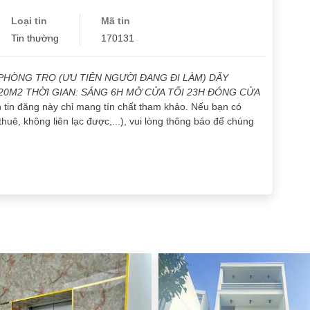
Loại tin
Mã tin
Tin thường
170131
PHÒNG TRỌ (ƯU TIÊN NGƯỜI ĐANG ĐI LÀM) DÃY
0M2 THỜI GIAN: SÁNG 6H MỞ CỬA TỐI 23H ĐÓNG CỬA
n tin đăng này chỉ mang tín chất tham khảo. Nếu bạn có
thuê, không liên lạc được,...), vui lòng thông báo để chúng