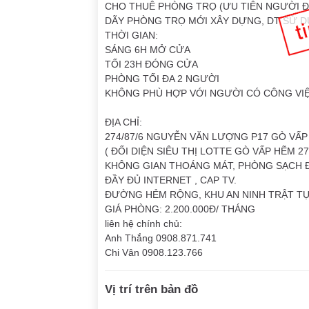
CHO THUÊ PHÒNG TRỌ (ƯU TIÊN NGƯỜI Đ
DÃY PHÒNG TRỌ MỚI XÂY DỰNG, DT SỬ 
THỜI GIAN:
SÁNG 6H MỞ CỬA
TỐI 23H ĐÓNG CỬA
PHÒNG TỐI ĐA 2 NGƯỜI
KHÔNG PHÙ HỢP VỚI NGƯỜI CÓ CÔNG VI
ĐỊA CHỈ:
274/87/6 NGUYỄN VĂN LƯỢNG P17 GÒ VẤ
( ĐỐI DIỆN SIÊU THỊ LOTTE GÒ VẤP HẼM 2
KHÔNG GIAN THOÁNG MÁT, PHÒNG SẠCH ĐẸ
ĐẦY ĐỦ INTERNET , CAP TV.
ĐƯỜNG HẺM RỘNG, KHU AN NINH TRẬT TỰ
GIÁ PHÒNG: 2.200.000Đ/ THÁNG
liên hệ chính chủ:
Anh Thắng 0908.871.741
Chi Vân 0908.123.766
Vị trí trên bản đồ