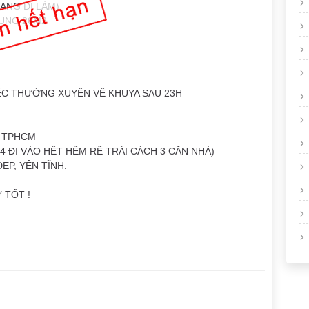
ANG ĐI LÀM)
DỤNG 20M2
ỆC THƯỜNG XUYÊN VỀ KHUYA SAU 23H
P TPHCM
74 ĐI VÀO HẾT HẼM RẼ TRÁI CÁCH 3 CĂN NHÀ)
P, YÊN TĨNH.
 TỐT !