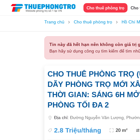
Cho thuê phòng trọ
Cho 
Trang chủ
Cho thuê phòng trọ
Hồ Chí M
Tin này đã hết hạn nên không còn giá trị g
Bạn hãy sử dụng công cụ tìm kiếm để tìm nhữ
CHO THUÊ PHÒNG TRỌ (
DÃY PHÒNG TRỌ MỚI XÂ
THỜI GIAN: SÁNG 6H MỞ
PHÒNG TỐI ĐA 2
Địa chỉ:
Đường Nguyễn Văn Lượng, Phường
2.8 Triệu/tháng
20 m²