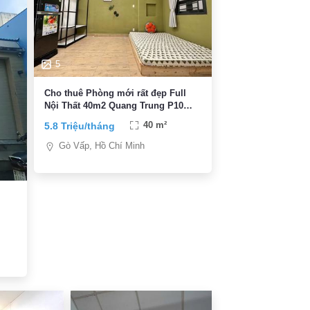
5
Cho thuê Phòng mới rất đẹp Full
Nội Thất 40m2 Quang Trung P10
Q.Gò Vấp
5.8 Triệu/tháng
40 m²
Gò Vấp, Hồ Chí Minh