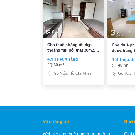
6
6
Cho thuê phòng rất đẹp
Cho thuê p
thoáng full nội thất 30m2.
được trang b
Đường Số 8, P11, Gò Vấp
nội thất nga
4.5 Triệu/tháng
4.8 Triệu/t
đường Lê Vă
30 m²
40 m²
Quận Gò Vấ
Gò Vấp, Hồ Chí Minh
Gò Vấp, 
Về chúng tôi
Giới 
Website cho thuê phòng trọ, nhà trọ
Giới 