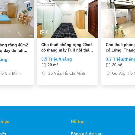
6
4
Cho thuê phòng rộng 20m2
Cho thuê phòn
hòng rộng 40m2
có thang máy Full nội thất,
có Lửng, Thang
ị đầy đủ full
Đường Lê Văn Thọ, P9,
nội thất, Đườn
y mặt tiền
3.5 Triệu/tháng
3.7 Triệu/thán
háng
Quận Gò Vấp
Thọ, P9, Quận
n Thọ, P9,
20 m²
20 m²
p
Gò Vấp, Hồ Chí Minh
Gò Vấp, Hồ 
Hồ Chí Minh
thiệu
Hỗ trợ
thiệu
Bảng giá dịch vụ