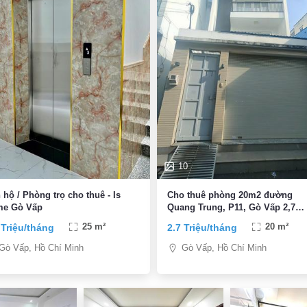
10
 hộ / Phòng trọ cho thuê - Is
Cho thuê phòng 20m2 đường
e Gò Vấp
Quang Trung, P11, Gò Vấp 2,7
triệu/tháng
 Triệu/tháng
25 m²
2.7 Triệu/tháng
20 m²
Gò Vấp, Hồ Chí Minh
Gò Vấp, Hồ Chí Minh