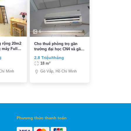
6
g rộng 20m2
Cho thuê phòng trọ gần
 máy Full
trường đại học CN4 và gần
g Lê Văn
175
g
2.8 Triệu/tháng
 Gò Vấp
18 m²
Chí Minh
Gò Vấp, Hồ Chí Minh
Phương thức thanh toán