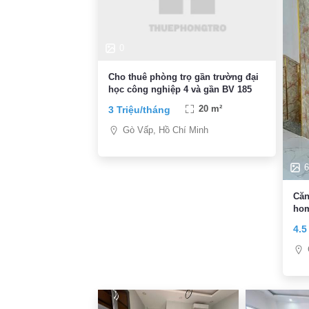
0
Cho thuê phòng trọ gần trường đại
học công nghiệp 4 và gần BV 185
3 Triệu/tháng
20 m²
Gò Vấp, Hồ Chí Minh
6
Căn
hom
4.5