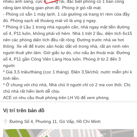
nhiều ánh sáng, cực kỳ rộng rãi, đặc biệt phòng có 1 ban công
riêng làm không gian phơi đồ. Phòng ở gió rất mát.
- Phòng có sẵn 1 máy lạnh, 1 cái giường và trang trí rèm cửa đầy
đủ. Phòng sạch sẽ thoáng mát vô là ưng ý ngay.
* Phòng ở Lầu 1 trong nhà nguyên căn, nhà ngay mặt tiền đường
số 4, P11 luôn, không phải vô hẻm. Nhà 1 trệt 2 lầu, diện tích 6x15
nên các phòng diện tích đều rất rộng. Đường trước nhà xe hơi
thông. Xe về để trước sân hoặc dắt vô trong nhà, rất an ninh nên
người thuê yên tâm. Giờ giấc tự do, cho nấu ăn thoải mái. Đường
số 4, P11 gần Công Viên Làng Hoa luôn. Phòng ở từ 2 đến 3
người.
* Giá 3,5 triệu/tháng (cọc 1 tháng). Điện 3,5k/chữ, nước miễn phí k
tính tiền.
* Ở chung với chủ nhà, Nhà chủ ít người chỉ có 2 mẹ con thôi. Chị
chủ nhà rất hiền lành dễ chịu.
ACE có nhu cầu thuê phòng trên LH Vũ để xem phòng.
Vị trí trên bản đồ
Đường Số 4, Phường 11, Gò Vấp, Hồ Chí Minh