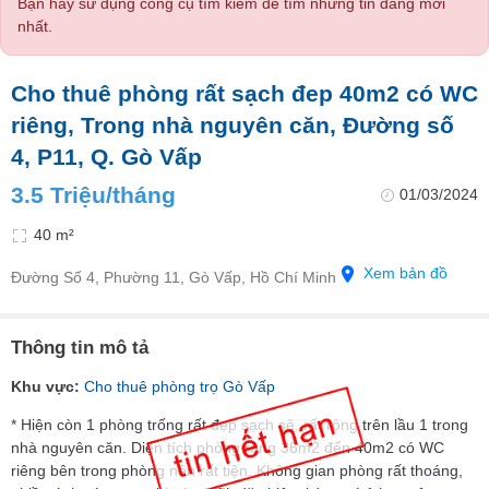
Bạn hãy sử dụng công cụ tìm kiếm để tìm những tin đăng mới
nhất.
Cho thuê phòng rất sạch đep 40m2 có WC
riêng, Trong nhà nguyên căn, Đường số
4, P11, Q. Gò Vấp
3.5 Triệu/tháng
01/03/2024
40 m²
Xem bản đồ
Đường Số 4, Phường 11, Gò Vấp, Hồ Chí Minh
Thông tin mô tả
Khu vực:
Cho thuê phòng trọ Gò Vấp
* Hiện còn 1 phòng trống rất đẹp sạch sẽ, rất rộng trên lầu 1 trong
nhà nguyên căn. Diện tích phòng rộng 36m2 đến 40m2 có WC
riêng bên trong phòng nên rất tiện. Không gian phòng rất thoáng,