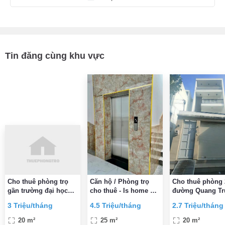
Tin đăng cùng khu vực
Cho thuê phòng trọ
Căn hộ / Phòng trọ
Cho thuê phòng
gần trường đại học
cho thuê - Is home Gò
đường Quang Tr
công nghiệp 4 và gần
Vấp
P11, Gò Vấp 2,7
3 Triệu/tháng
4.5 Triệu/tháng
2.7 Triệu/tháng
BV 185
triệu/tháng
20 m²
25 m²
20 m²