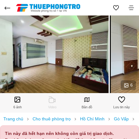
6
6 ảnh
Video
Bản đồ
Lưu tin này
Trang chủ
Cho thuê phòng trọ
Hồ Chí Minh
Gò Vấp
Tin này đã hết hạn nên không còn giá trị giao dịch.