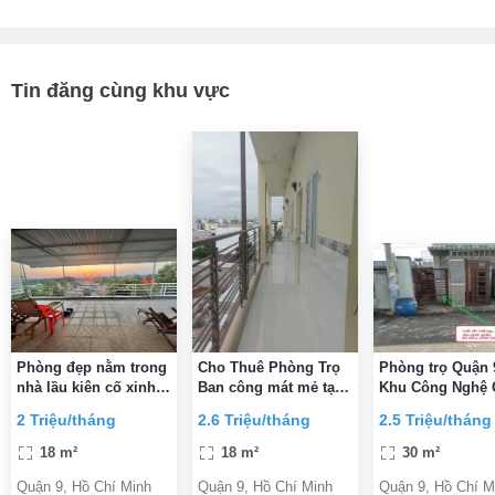
Tin đăng cùng khu vực
Phòng đẹp nằm trong
Cho Thuê Phòng Trọ
Phòng trọ Quận 
nhà lầu kiên cố xinh
Ban công mát mẻ tại
Khu Công Nghệ 
xắn an ninh, có cổng
56 đường 385, TP
Không chung ch
2 Triệu/tháng
2.6 Triệu/tháng
2.5 Triệu/tháng
và khuôn viên sân
HCM
Giờ giấc tự do,
vườn xanh mát
trống ở ngay
18 m²
18 m²
30 m²
Quận 9, Hồ Chí Minh
Quận 9, Hồ Chí Minh
Quận 9, Hồ Chí M