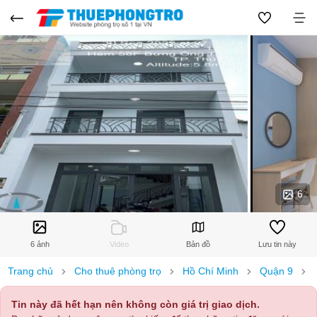
6
6 ảnh
Video
Bản đồ
Lưu tin này
Trang chủ
Cho thuê phòng trọ
Hồ Chí Minh
Quận 9
Tin này đã hết hạn nên không còn giá trị giao dịch.