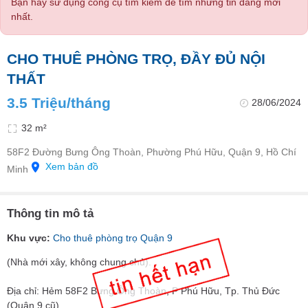
Bạn hãy sử dụng công cụ tìm kiếm để tìm những tin đăng mới
nhất.
CHO THUÊ PHÒNG TRỌ, ĐẦY ĐỦ NỘI
THẤT
3.5 Triệu/tháng
28/06/2024
32 m²
58F2 Đường Bưng Ông Thoàn, Phường Phú Hữu, Quận 9, Hồ Chí
Xem bản đồ
Minh
Thông tin mô tả
Khu vực:
Cho thuê phòng trọ Quận 9
(Nhà mới xây, không chung chủ).
Địa chỉ: Hẻm 58F2 Bưng Ông Thoàn, P Phú Hữu, Tp. Thủ Đức
(Quận 9 cũ).