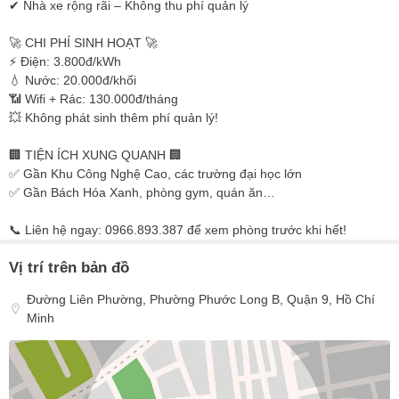
✔ Nhà xe rộng rãi – Không thu phí quản lý
🚀 CHI PHÍ SINH HOẠT 🚀
⚡ Điện: 3.800đ/kWh
💧 Nước: 20.000đ/khối
📶 Wifi + Rác: 130.000đ/tháng
💥 Không phát sinh thêm phí quản lý!
🏢 TIỆN ÍCH XUNG QUANH 🏢
✅ Gần Khu Công Nghệ Cao, các trường đại học lớn
✅ Gần Bách Hóa Xanh, phòng gym, quán ăn…
📞 Liên hệ ngay: 0966.893.387 để xem phòng trước khi hết!
Vị trí trên bản đồ
Đường Liên Phường, Phường Phước Long B, Quận 9, Hồ Chí
Minh