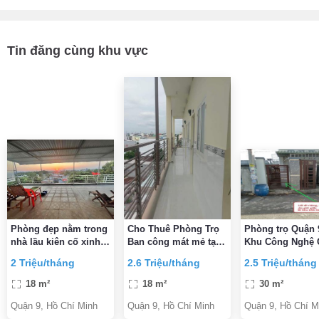
Tin đăng cùng khu vực
Phòng đẹp nằm trong
Cho Thuê Phòng Trọ
Phòng trọ Quận 
nhà lầu kiên cố xinh
Ban công mát mẻ tại
Khu Công Nghệ 
xắn an ninh, có cổng
56 đường 385, TP
Không chung ch
2 Triệu/tháng
2.6 Triệu/tháng
2.5 Triệu/tháng
và khuôn viên sân
HCM
Giờ giấc tự do,
vườn xanh mát
trống ở ngay
18 m²
18 m²
30 m²
Quận 9, Hồ Chí Minh
Quận 9, Hồ Chí Minh
Quận 9, Hồ Chí M