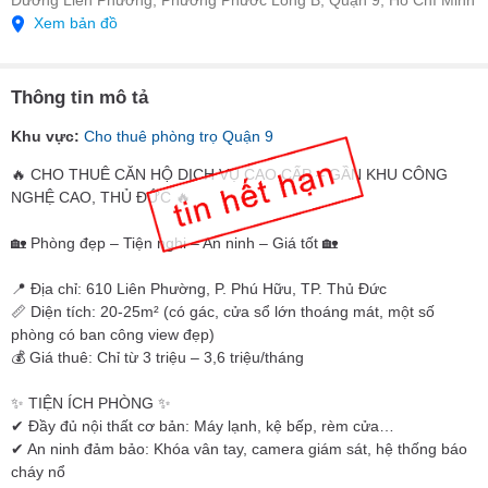
Đường Liên Phường, Phường Phước Long B, Quận 9, Hồ Chí Minh
Xem bản đồ
Thông tin mô tả
Khu vực:
Cho thuê phòng trọ Quận 9
🔥 CHO THUÊ CĂN HỘ DỊCH VỤ CAO CẤP – GẦN KHU CÔNG
NGHỆ CAO, THỦ ĐỨC 🔥
🏡 Phòng đẹp – Tiện nghi – An ninh – Giá tốt 🏡
📍 Địa chỉ: 610 Liên Phường, P. Phú Hữu, TP. Thủ Đức
📏 Diện tích: 20-25m² (có gác, cửa sổ lớn thoáng mát, một số
phòng có ban công view đẹp)
💰 Giá thuê: Chỉ từ 3 triệu – 3,6 triệu/tháng
✨ TIỆN ÍCH PHÒNG ✨
✔ Đầy đủ nội thất cơ bản: Máy lạnh, kệ bếp, rèm cửa…
✔ An ninh đảm bảo: Khóa vân tay, camera giám sát, hệ thống báo
cháy nổ