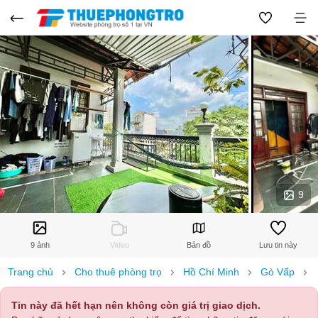
9
9 ảnh
Video
Bản đồ
Lưu tin này
Trang chủ
Cho thuê phòng trọ
Hồ Chí Minh
Gò Vấp
Tin này đã hết hạn nên không còn giá trị giao dịch.