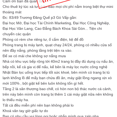
Cảm ơn bạn đã quan tâm
Cho thuê ký túc xá tư nhân bao mọi chi phí nằm trong biệt thự mini
thoáng mát
Đc: 83/49 Trương Đăng Quế p3 Gò Vấp gần:
Đại học Mở, Đại học Tài Chính Marketing, Đại Học Công Nghiệp,
Đại Học Văn Lang, Cao Đẳng Bách Khoa Sài Gòn... Tiện chi
chuyển các quận
Phòng có rèm che riêng tư, ổ cắm điện, kệ để đồ
Phòng trang bị máy lạnh, quạt chạy 24/24, phòng có nhiều cửa sổ
nên đầy nắng, phòng tầng trệt tiện ra vào.
Để xe có mái che không sợ nắng mưa
Nhà có khu vực bếp rộng tới 40m2 trang bị đầy đủ dụng cụ nấu ăn,
bếp nồi, kể cả gia vị để nấu, kế bên là máy lọc nước công nghệ
Nhật Bản lọc uống trực tiếp tốt sức khoẻ, bên mình có trang bị tủ
lạnh khổng lồ để mấy bạn chứa đồ ăn, máy giặt lồng ngang xịn xò
mới 100% , bột giặt kế bên luôn không tốn gì hết.
Tầng 2 là sân thượng bao chill, có hòn non bộ thác nước cá cảnh,
trên này bên mình còn trang bị thêm 1 cái máy giặt nữa nên không
lo thiếu máy ha.
Tất cả đều miễn phí nên bạn không phải lo
Khoá vân tay giờ giấc tự do
Bạn có nhu cầu vui lòng gọi hoặc nhắn mình qua zalo nha