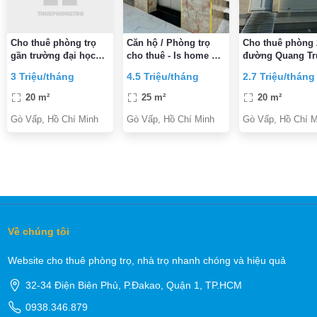
Cho thuê phòng trọ
Căn hộ / Phòng trọ
Cho thuê phòng
gần trường đại học
cho thuê - Is home Gò
đường Quang Tr
công nghiệp 4 và gần
Vấp
P11, Gò Vấp 2,7
3 Triệu/tháng
4.5 Triệu/tháng
2.7 Triệu/tháng
BV 185
triệu/tháng
20 m²
25 m²
20 m²
Gò Vấp, Hồ Chí Minh
Gò Vấp, Hồ Chí Minh
Gò Vấp, Hồ Chí M
Về chúng tôi
Website cho thuê phòng trọ, nhà trọ nhanh chóng và hiệu quả
32-34 Điện Biên Phủ, P.Đakao, Quận 1, TP.HCM
0938.346.879