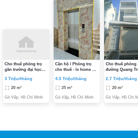
Cho thuê phòng trọ
Căn hộ / Phòng trọ
Cho thuê phòng
gần trường đại học
cho thuê - Is home Gò
đường Quang Tr
công nghiệp 4 và gần
Vấp
P11, Gò Vấp 2,7
3 Triệu/tháng
4.5 Triệu/tháng
2.7 Triệu/tháng
BV 185
triệu/tháng
20 m²
25 m²
20 m²
Gò Vấp, Hồ Chí Minh
Gò Vấp, Hồ Chí Minh
Gò Vấp, Hồ Chí M