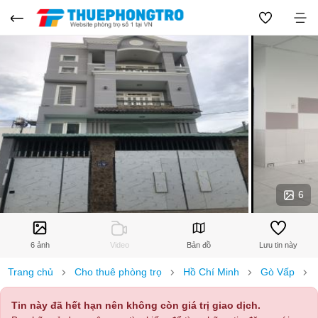
6
6 ảnh
Video
Bản đồ
Lưu tin này
Trang chủ
Cho thuê phòng trọ
Hồ Chí Minh
Gò Vấp
Tin này đã hết hạn nên không còn giá trị giao dịch.