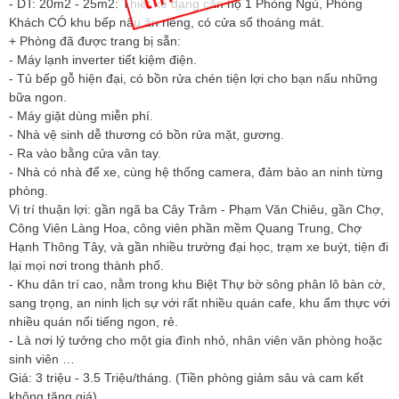
- DT: 20m2 - 25m2: Thiết kế dạng căn hộ 1 Phòng Ngủ, Phòng
Khách CÓ khu bếp nấu ăn riêng, có cửa sổ thoáng mát.
+ Phòng đã được trang bị sẵn:
- Máy lạnh inverter tiết kiệm điện.
- Tủ bếp gỗ hiện đại, có bồn rửa chén tiện lợi cho bạn nấu những
bữa ngon.
- Máy giặt dùng miễn phí.
- Nhà vệ sinh dễ thương có bồn rửa mặt, gương.
- Ra vào bằng cửa vân tay.
- Nhà có nhà để xe, cùng hệ thống camera, đảm bảo an ninh từng
phòng.
Vị trí thuận lợi: gần ngã ba Cây Trâm - Phạm Văn Chiêu, gần Chợ,
Công Viên Làng Hoa, công viên phần mềm Quang Trung, Chợ
Hạnh Thông Tây, và gần nhiều trường đại học, trạm xe buýt, tiện đi
lại mọi nơi trong thành phố.
- Khu dân trí cao, nằm trong khu Biệt Thự bờ sông phân lô bàn cờ,
sang trọng, an ninh lịch sự với rất nhiều quán cafe, khu ẩm thực với
nhiều quán nổi tiếng ngon, rẻ.
- Là nơi lý tưởng cho một gia đình nhỏ, nhân viên văn phòng hoặc
sinh viên …
Giá: 3 triệu - 3.5 Triệu/tháng. (Tiền phòng giảm sâu và cam kết
không tăng giá)