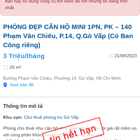
Bạn hãy sử dụng công cụ tìm kiếm để tìm những tin đăng mới
nhất.
PHÒNG ĐẸP CĂN HỘ MINI 1PN, PK – 140
Phạm Văn Chiêu, P.14, Q.Gò Vấp (Có Ban
Công riêng)
3 Triệu/tháng
21/08/2023
25 m²
Đường Phạm Văn Chiêu, Phường 14, Gò Vấp, Hồ Chí Minh
Xem bản đồ
Thông tin mô tả
Khu vực:
Cho thuê phòng trọ Gò Vấp
Phòng cho thuê như căn hộ mini thiết kế rất đẹp với giá rất mềm so
với cùng phân khúc phòng cho thuê trong khu vực.