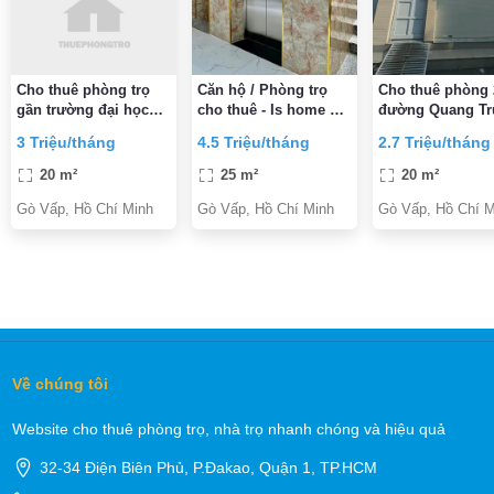
Cho thuê phòng trọ
Căn hộ / Phòng trọ
Cho thuê phòng
gần trường đại học
cho thuê - Is home Gò
đường Quang Tr
công nghiệp 4 và gần
Vấp
P11, Gò Vấp 2,7
3 Triệu/tháng
4.5 Triệu/tháng
2.7 Triệu/tháng
BV 185
triệu/tháng
20 m²
25 m²
20 m²
Gò Vấp, Hồ Chí Minh
Gò Vấp, Hồ Chí Minh
Gò Vấp, Hồ Chí M
Về chúng tôi
Website cho thuê phòng trọ, nhà trọ nhanh chóng và hiệu quả
32-34 Điện Biên Phủ, P.Đakao, Quận 1, TP.HCM