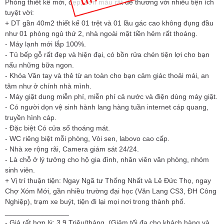
Phòng thiết kế mới, đẹp, sơn màu rất dễ thương với nhiều tiện ích
tuyệt vời:
+ DT gần 40m2 thiết kế 01 trệt và 01 lầu gác cao không đụng đầu
như 01 phòng ngủ thứ 2, nhà ngoài mặt tiền hẻm rất thoáng.
- Máy lạnh mới lắp 100%.
- Tủ bếp gỗ rất đẹp và hiện đại, có bồn rửa chén tiện lợi cho bạn
nấu những bữa ngon.
- Khóa Vân tay và thẻ từ an toàn cho bạn cảm giác thoải mái, an
tâm như ở chính nhà mình.
- Máy giặt dung miễn phí, miễn phí cả nước và điện dùng máy giặt.
- Có người dọn vệ sinh hành lang hàng tuần internet cáp quang,
truyền hình cáp.
- Đặc biệt Có cửa sổ thoáng mát.
- WC riêng biệt mỗi phòng, Vòi sen, labovo cao cấp.
- Nhà xe rộng rãi, Camera giám sát 24/24.
- Là chỗ ở lý tưởng cho hộ gia đình, nhân viên văn phòng, nhóm
sinh viên.
+ Vị trí thuận tiện: Ngay Ngã tư Thống Nhất và Lê Đức Thọ, ngay
Chợ Xóm Mới, gần nhiều trường đại học (Văn Lang CS3, ĐH Công
Nghiệp), trạm xe buýt, tiện đi lại mọi nơi trong thành phố.
________________
- Giá rất hợp lý: 3.9 Triệu/tháng. (Giảm tối đa cho khách hàng và