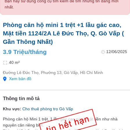
Bạn hãy sử dụng công cụ tìm kiếm để tìm những tin đăng mới
nhất.
Phòng căn hộ mini 1 trệt +1 lầu gác cao,
Mặt tiền 1124/2A Lê Đức Thọ, Q. Gò Vấp (
Gần Thông Nhất)
3.9 Triệu/tháng
12/06/2025
40 m²
Đường Lê Đức Thọ, Phường 13, Gò Vấp, Hồ Chí Minh
Xem bản đồ
Thông tin mô tả
Khu vực:
Cho thuê phòng trọ Gò Vấp
Phòng căn hộ Mini 1 trệt, 1 lầu gác cao ngay mặt tiền như nhà
nguyên căn riêng biệt.