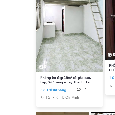
5
PH
4
PHÚ
1.6
Phòng trọ đẹp 15m² có gác cao,
bếp, WC riêng – Tây Thạnh, Tân
Phú
2.8 Triệu/tháng
15 m²
Tân Phú, Hồ Chí Minh