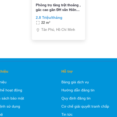
Phòng trọ tầng trệt thoáng ,
gác cao gần ĐH văn Hiến
giá 2.8tr
2.8 Triệu/tháng
22 m²
Tân Phú, Hồ Chí Minh
thiệu
Hỗ trợ
thiệu
Bảng giá dịch vụ
hế hoạt động
Hướng dẫn đăng tin
 sách bảo mật
Quy định đăng tin
ịnh sử dụng
Cơ chế giải quyết tranh chấp
hệ
Tin tức