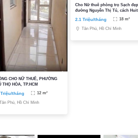
Cho Nữ thuê phòng trọ Sạch đẹ
đường Nguyễn Thị Tú, cách Huit
Aeon 10p , giá rẻ
2.1 Triệu/tháng
18 m²
Tân Phú, Hồ Chí Minh
ÒNG CHO NỮ THUÊ, PHƯỜNG
 THỌ HÒA, TP.HCM
 Triệu/tháng
12 m²
Tân Phú, Hồ Chí Minh