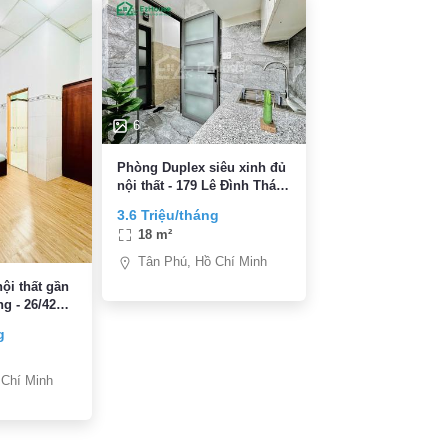
6
Phòng Duplex siêu xinh đủ
nội thất - 179 Lê Đình Thám
Q. Tân Phú ( Gần Siêu Thị
3.6 Triệu/tháng
Aeon Mall Tân Phú)
18 m²
Tân Phú, Hồ Chí Minh
ội thất gần
g - 26/42
.Tân Phú
g
 Chí Minh