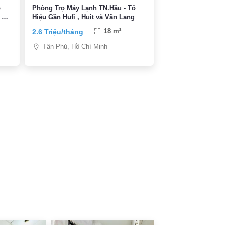
p
Phòng Trọ Máy Lạnh TN.Hầu - Tô
 &
Hiệu Gần Hufi , Huit và Văn Lang
2.6 Triệu/tháng
18 m²
Tân Phú, Hồ Chí Minh