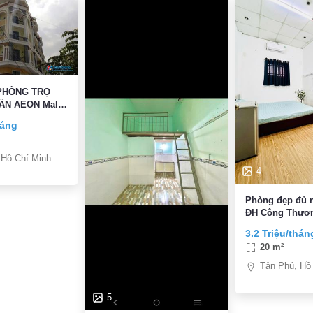
PHÒNG TRỌ
ẦN AEON Mall
EM HÌNH
háng
 Hồ Chí Minh
4
Phòng đẹp đủ n
ĐH Công Thươn
Tân Sơn Nhì Q
3.2 Triệu/thán
20 m²
Tân Phú, Hồ
5