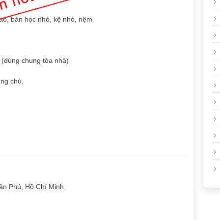
n áo, bàn học nhỏ, kệ nhỏ, nệm
 (dùng chung tòa nhà)
ung chủ.
n Phú, Hồ Chí Minh