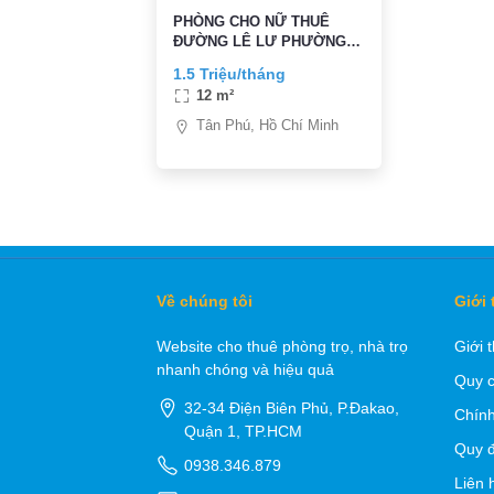
PHÒNG CHO NỮ THUÊ
ĐƯỜNG LÊ LƯ PHƯỜNG
PHÚ THỌ HÒA QUẬN TÂN
1.5 Triệu/tháng
PHÚ TP HCM
12 m²
Tân Phú, Hồ Chí Minh
Về chúng tôi
Giới 
Website cho thuê phòng trọ, nhà trọ
Giới 
nhanh chóng và hiệu quả
Quy c
32-34 Điện Biên Phủ, P.Đakao,
Chính
Quận 1, TP.HCM
Quy đ
0938.346.879
Liên 