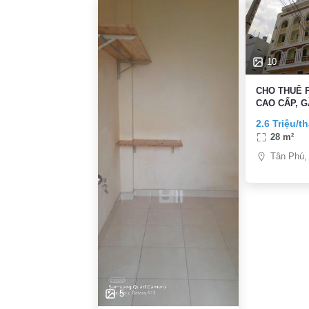
10
CHO THUÊ 
CAO CẤP, G
Tân Phú, X
2.6 Triệu/t
28 m²
Tân Phú,
5