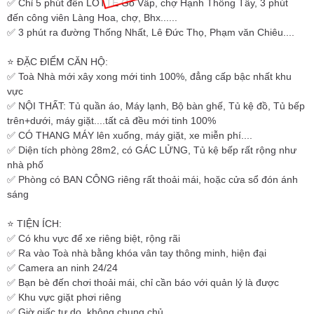
✅ Chỉ 5 phút đến LOTTE Gò Vấp, chợ Hạnh Thông Tây, 3 phút
đến công viên Làng Hoa, chợ, Bhx......
✅ 3 phút ra đường Thống Nhất, Lê Đức Thọ, Phạm văn Chiêu....
⭐️ ĐẶC ĐIỂM CĂN HỘ:
✅ Toà Nhà mới xây xong mới tinh 100%, đẳng cấp bậc nhất khu
vực
✅ NỘI THẤT: Tủ quần áo, Máy lạnh, Bộ bàn ghế, Tủ kệ đồ, Tủ bếp
trên+dưới, máy giặt....tất cả đều mới tinh 100%
✅ CÓ THANG MÁY lên xuống, máy giặt, xe miễn phí....
✅ Diện tích phòng 28m2, có GÁC LỬNG, Tủ kệ bếp rất rộng như
nhà phố
✅ Phòng có BAN CÔNG riêng rất thoải mái, hoặc cửa sổ đón ánh
sáng
⭐️ TIỆN ÍCH:
✅ Có khu vực để xe riêng biệt, rộng rãi
✅ Ra vào Toà nhà bằng khóa vân tay thông minh, hiện đại
✅ Camera an ninh 24/24
✅ Bạn bè đến chơi thoải mái, chỉ cần báo với quản lý là được
✅ Khu vực giặt phơi riêng
✅ Giờ giấc tự do, không chung chủ.