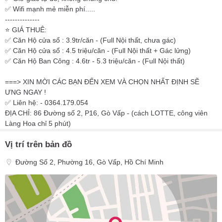
✅ Wifi mạnh mẻ miễn phí.....
--------------
⭐️ GIÁ THUÊ:
✅ Căn Hộ cửa sổ : 3.9tr/căn - (Full Nội thất, chưa gác)
✅ Căn Hộ cửa sổ : 4.5 triệu/căn - (Full Nội thất + Gác lửng)
✅ Căn Hộ Ban Công : 4.6tr - 5.3 triệu/căn - (Full Nội thất)
===> XIN MỜI CÁC BẠN ĐẾN XEM VÀ CHỌN NHẤT ĐỊNH SẼ
ƯNG NGAY !
✅ Liên hệ: - 0364.179.054
ĐỊA CHỈ: 86 Đường số 2, P16, Gò Vấp - (cách LOTTE, công viên
Làng Hoa chỉ 5 phút)
Vị trí trên bản đồ
Đường Số 2, Phường 16, Gò Vấp, Hồ Chí Minh