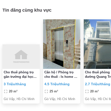
Tin đăng cùng khu vực
Cho thuê phòng trọ
Căn hộ / Phòng trọ
Cho thuê phòng
gần trường đại học
cho thuê - Is home Gò
đường Quang Tr
công nghiệp 4 và gần
Vấp
P11, Gò Vấp 2,7
3 Triệu/tháng
4.5 Triệu/tháng
2.7 Triệu/tháng
BV 185
triệu/tháng
20 m²
25 m²
20 m²
Gò Vấp, Hồ Chí Minh
Gò Vấp, Hồ Chí Minh
Gò Vấp, Hồ Chí M