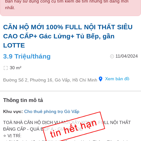
Bạn hãy sử dụng công cụ tìm kiếm để tìm những tin đăng mới
nhất.
CĂN HỘ MỚI 100% FULL NỘI THẤT SIÊU
CAO CẤP+ Gác Lửng+ Tủ Bếp, gần
LOTTE
3.9 Triệu/tháng
11/04/2024
30 m²
Xem bản đồ
Đường Số 2, Phường 16, Gò Vấp, Hồ Chí Minh
Thông tin mô tả
Khu vực:
Cho thuê phòng trọ Gò Vấp
TOÀ NHÀ CĂN HỘ DỊCH VỤ MỚI XÂY XONG - FULL NỘI THẤT
ĐẲNG CẤP - QUÁ ĐẸP Ạ - GIÁ HẠT DẺ
⭐️ VỊ TRÍ: