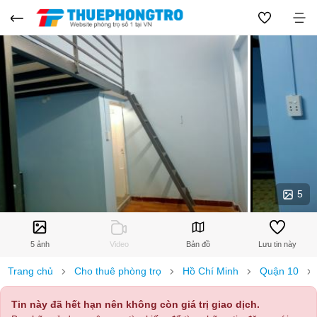
5
5 ảnh
Video
Bản đồ
Lưu tin này
Trang chủ
Cho thuê phòng trọ
Hồ Chí Minh
Quận 10
Tin này đã hết hạn nên không còn giá trị giao dịch.