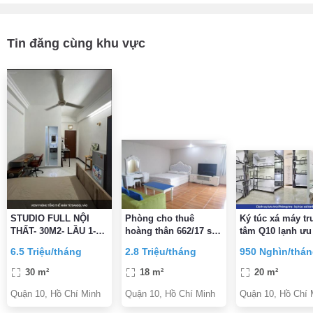
Tin đăng cùng khu vực
STUDIO FULL NỘI
Phòng cho thuê
Ký túc xá máy tr
THẤT- 30M2- LẦU 1-
hoàng thân 662/17 sư
tâm Q10 lạnh ưu
BANCOL LỚN- NGAY
vạn hạnh f12.q10
Tân sinh viên g
6.5 Triệu/tháng
2.8 Triệu/tháng
950 Nghìn/thá
NGUYỄN TRI
ngay 300K
PHƯƠNG vs BÀ HẠT-
30 m²
18 m²
20 m²
6,5TR/TH
Quận 10, Hồ Chí Minh
Quận 10, Hồ Chí Minh
Quận 10, Hồ Chí 