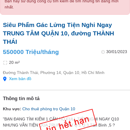
Bạn hãy sử dụng công cụ tìm kiếm để tìm những tin đăng mới
nhất.
Siêu Phẩm Gác Lửng Tiện Nghi Ngay
TRUNG TÂM QUẬN 10, đường THÀNH
THÁI
550000 Triệu/tháng
30/01/2023
20 m²
Đường Thành Thái, Phường 14, Quận 10, Hồ Chí Minh
Xem bản đồ
Thông tin mô tả
Khu vực:
Cho thuê phòng trọ Quận 10
"BẠN ĐANG TÌM KIẾM 1 CĂN HỘ FULL TIỆN NGHI NGAY Q10
NHƯNG VẪN TIỆN QUA TRUNG TÂM Q.1 Q.3,Tân Bình ,5 ?