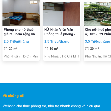
Phòng cho nữ thuê
NỮ Nhân Viên Văn
Cho nữ thuê phò
giá rẻ , hẻm rộng khu
Phòng thuê phòng -
ở, 30m2, 59 Phù
vưc an ninh yên tĩnh
Q. Phú Nhuận
Văn Cung, P.2, 
2.5 Triệu/tháng
1.5 Triệu/tháng
3.5 Triệu/tháng
Nhuận, Tp.HCM
20 m²
10 m²
30 m²
Phú Nhuận, Hồ Chí Minh
Phú Nhuận, Hồ Chí Minh
Phú Nhuận, Hồ Ch
Về chúng tôi
Website cho thuê phòng trọ, nhà trọ nhanh chóng và hiệu quả