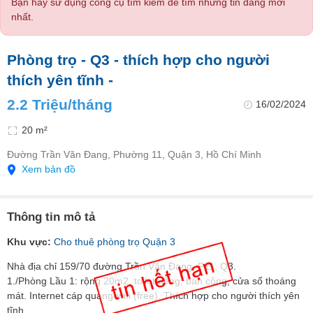
Bạn hãy sử dụng công cụ tìm kiếm để tìm những tin đăng mới
nhất.
Phòng trọ - Q3 - thích hợp cho người
thích yên tĩnh -
2.2 Triệu/tháng
16/02/2024
20 m²
Đường Trần Văn Đang, Phường 11, Quận 3, Hồ Chí Minh
Xem bản đồ
Thông tin mô tả
Khu vực:
Cho thuê phòng trọ Quận 3
Nhà địa chỉ 159/70 đường Trần Văn Đang, P11, Q3.
1./Phòng Lầu 1: rộng 20m2, toilet riêng, ban công, cửa sổ thoáng
mát. Internet cáp quang-wifi (free). Thích hợp cho người thích yên
tĩnh.