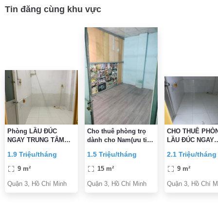
Tin đăng cùng khu vực
Phòng LẦU ĐÚC
Cho thuê phòng trọ
CHO THUÊ PHÒ
NGAY TRUNG TÂM
dành cho Nam(ưu tiên
LẦU ĐÚC NGAY
QUẬN 3 CÁCH MẠNG
nhân viên văn phòng)
TRUNG TÂM Q3
1.9 Triệu/tháng
1.5 Triệu/tháng
2.1 Triệu/tháng
THÁNG
ĐƯỜNG CÁCH 
THÁNG
9 m²
15 m²
9 m²
Quận 3, Hồ Chí Minh
Quận 3, Hồ Chí Minh
Quận 3, Hồ Chí M