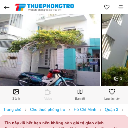
3
3 ảnh
Video
Bản đồ
Lưu tin này
Trang chủ
Cho thuê phòng trọ
Hồ Chí Minh
Quận 3
Tin này đã hết hạn nên không còn giá trị giao dịch.