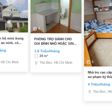
8
PHÒNG TRỌ DÀNH CHO
 an ninh, có
GIA ĐÌNH NHỎ HOẶC SINH
oáng mát, giá
VIÊN DIỆN TÍCH 24m2
háng
1.8 Triệu/tháng
áng
24 m²
6
 Hồ Chí Minh
Thủ Đức, Hồ Chí Minh
Nhà trọ cao cấ
sư phạm kỷ thừ
hàng, hutech, 
4 Triệu/tháng
làng đại học
Thủ Đức, Hồ