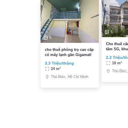
5
6
Cho thuê căn hộ mini trung
tâm SG, khu
cho thuê phòng trọ cao cấp
sân vườn th
có máy lạnh gần Gigamall
2.2 Triệu/t
chỉ 2,2tr/th
3.3 Triệu/tháng
18 m²
24 m²
Thủ Đức,
Thủ Đức, Hồ Chí Minh