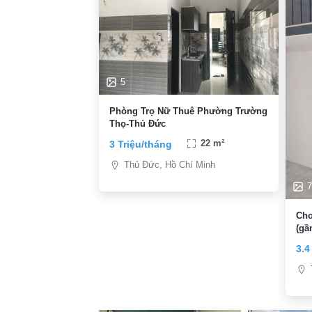
5
Phòng Trọ Nữ Thuê Phường Trường
Thọ-Thủ Đức
3 Triệu/tháng
22 m²
Thủ Đức, Hồ Chí Minh
7
Cho
(gầ
3.4