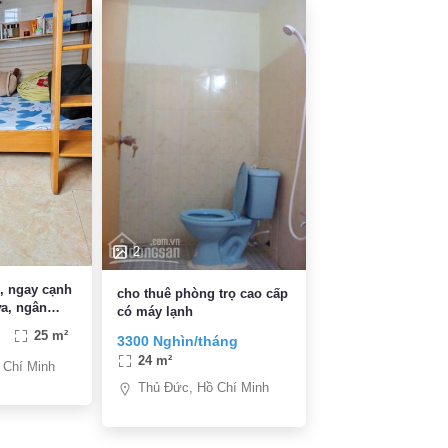
2
p, ngay cạnh
cho thuê phòng trọ cao cấp
a, ngân
có máy lạnh
nông lâm,
25 m²
3300 Nghìn/tháng
24 m²
 Chí Minh
Thủ Đức, Hồ Chí Minh