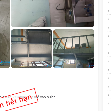
 giá rẻ, 80k/ngày, có thể vào ở liền.