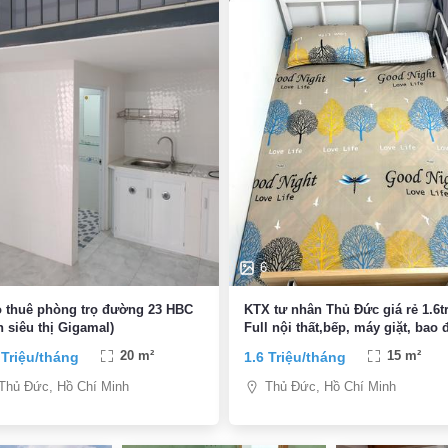
6
 thuê phòng trọ đường 23 HBC
KTX tư nhân Thủ Đức giá rẻ 1.6tr
n siêu thị Gigamal)
Full nội thất,bếp, máy giặt, bao 
nước, giường 1m2
 Triệu/tháng
20 m²
1.6 Triệu/tháng
15 m²
Thủ Đức, Hồ Chí Minh
Thủ Đức, Hồ Chí Minh