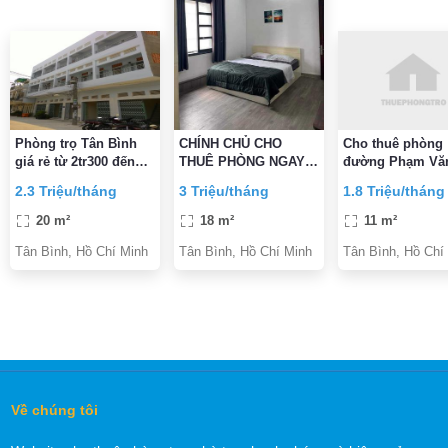
Phòng trọ Tân Bình
CHÍNH CHỦ CHO
Cho thuê phòng
giá rẻ từ 2tr300 đến
THUÊ PHÒNG NGAY
đường Phạm Văn
2tr700
Etown CỘNG HÒA
Phường 5, Quận
2.3 Triệu/tháng
3 Triệu/tháng
1.8 Triệu/tháng
ĐẦY ĐỦ TIỆN
Bình gần CMT8 
NGHI,VỆ SINH TRONG
Bình
20 m²
18 m²
11 m²
PHÒNG GIỜ TỰ DO
Tân Bình, Hồ Chí Minh
Tân Bình, Hồ Chí Minh
Tân Bình, Hồ Chí
Về chúng tôi