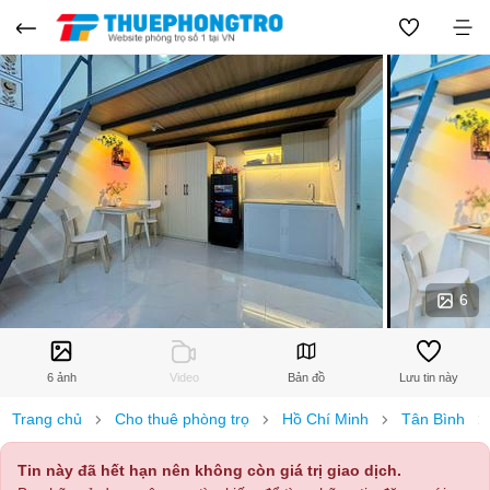
6
6 ảnh
Video
Bản đồ
Lưu tin này
Trang chủ
Cho thuê phòng trọ
Hồ Chí Minh
Tân Bình
Tin này đã hết hạn nên không còn giá trị giao dịch.