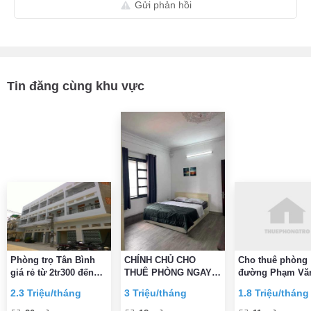
Gửi phản hồi
Tin đăng cùng khu vực
Phòng trọ Tân Bình
CHÍNH CHỦ CHO
Cho thuê phòng
giá rẻ từ 2tr300 đến
THUÊ PHÒNG NGAY
đường Phạm Văn
2tr700
Etown CỘNG HÒA
Phường 5, Quận
2.3 Triệu/tháng
3 Triệu/tháng
1.8 Triệu/tháng
ĐẦY ĐỦ TIỆN
Bình gần CMT8 
NGHI,VỆ SINH TRONG
Bình