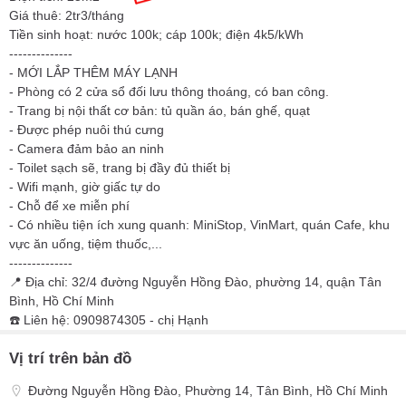
Giá thuê: 2tr3/tháng
Tiền sinh hoạt: nước 100k; cáp 100k; điện 4k5/kWh
--------------
- MỚI LẮP THÊM MÁY LẠNH
- Phòng có 2 cửa sổ đối lưu thông thoáng, có ban công.
- Trang bị nội thất cơ bản: tủ quần áo, bán ghế, quạt
- Được phép nuôi thú cưng
- Camera đảm bảo an ninh
- Toilet sạch sẽ, trang bị đầy đủ thiết bị
- Wifi mạnh, giờ giấc tự do
- Chỗ để xe miễn phí
- Có nhiều tiện ích xung quanh: MiniStop, VinMart, quán Cafe, khu
vực ăn uống, tiệm thuốc,...
--------------
📍 Địa chỉ: 32/4 đường Nguyễn Hồng Đào, phường 14, quận Tân
Bình, Hồ Chí Minh
☎️ Liên hệ: 0909874305 - chị Hạnh
Vị trí trên bản đồ
Đường Nguyễn Hồng Đào, Phường 14, Tân Bình, Hồ Chí Minh