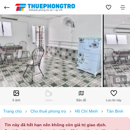
6
6 ảnh
Video
Bản đồ
Lưu tin này
Trang chủ
Cho thuê phòng trọ
Hồ Chí Minh
Tân Bình
Tin này đã hết hạn nên không còn giá trị giao dịch.