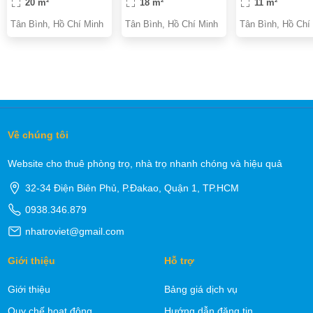
20 m²
18 m²
11 m²
PHÒNG GIỜ TỰ DO
Tân Bình, Hồ Chí Minh
Tân Bình, Hồ Chí Minh
Tân Bình, Hồ Chí
Về chúng tôi
Website cho thuê phòng trọ, nhà trọ nhanh chóng và hiệu quả
32-34 Điện Biên Phủ, P.Đakao, Quận 1, TP.HCM
0938.346.879
nhatroviet@gmail.com
Giới thiệu
Hỗ trợ
Giới thiệu
Bảng giá dịch vụ
Quy chế hoạt động
Hướng dẫn đăng tin