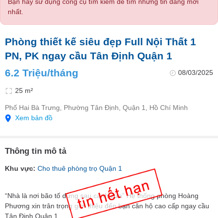
Bạn hãy sử dụng công cụ tìm kiếm để tìm những tin đăng mới
nhất.
Phòng thiết kế siêu đẹp Full Nội Thất 1
PN, PK ngay cầu Tân Định Quận 1
6.2 Triệu/tháng
08/03/2025
25 m²
Phố Hai Bà Trưng, Phường Tân Định, Quận 1, Hồ Chí Minh
Xem bản đồ
Thông tin mô tả
Khu vực:
Cho thuê phòng trọ Quận 1
“Nhà là nơi bão tố dừng sau cánh cửa” Hệ thống phòng Hoàng
Phương xin trân trọng giới thiệu đến bạn căn hộ cao cấp ngay cầu
Tân Định Quận 1.