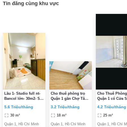
Tin đăng cùng khu vực
Lầu 1- Studio full nt-
Cho thuê phòng trọ
Cho Thuê Phòng
Bancol lớn- 30m2- Số
Quận 1 gần Chợ Tân
Quận 1 có Cửa S
137 Trần Đình Xu
Định, có cửa sổ, giờ
Ban Công Thoán
5.6 Triệu/tháng
3.2 Triệu/tháng
4.2 Triệu/tháng
giấc tự do, FREE chỗ
gần chợ Tân Địn
gửi xe
30 m²
18 m²
25 m²
Quận 1, Hồ Chí Minh
Quận 1, Hồ Chí Minh
Quận 1, Hồ Chí M