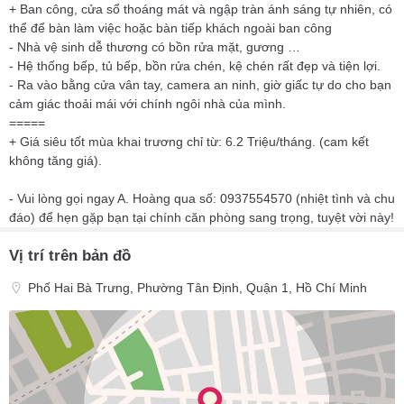
+ Ban công, cửa sổ thoáng mát và ngập tràn ánh sáng tự nhiên, có
thể để bàn làm việc hoặc bàn tiếp khách ngoài ban công
- Nhà vệ sinh dễ thương có bồn rửa mặt, gương …
- Hệ thống bếp, tủ bếp, bồn rửa chén, kệ chén rất đẹp và tiện lợi.
- Ra vào bằng cửa vân tay, camera an ninh, giờ giấc tự do cho bạn
cảm giác thoải mái với chính ngôi nhà của mình.
=====
+ Giá siêu tốt mùa khai trương chỉ từ: 6.2 Triệu/tháng. (cam kết
không tăng giá).
- Vui lòng gọi ngay A. Hoàng qua số: 0937554570 (nhiệt tình và chu
đáo) để hẹn gặp bạn tại chính căn phòng sang trọng, tuyệt vời này!
Vị trí trên bản đồ
Phố Hai Bà Trưng, Phường Tân Định, Quận 1, Hồ Chí Minh