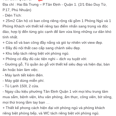
Địa chỉ : Hai Bà Trưng – P.Tân Định - Quận 1. (2/1 Đào Duy Từ,
P.17, Phú Nhuận)
- Diện Tích:
+ 25m2 Căn hộ có ban công riêng rộng rãi gồm 1 Phòng Ngủ và 1
Phòng Khách với thiết kế riêng tạo điểm nhấn sang trọng và độc
đáo, hợp lý đến từng góc cạnh để làm vừa lòng những cư dân khó
tính nhất.
+ Cửa sổ và ban công đầy nắng và gió tự nhiên với view đẹp.
+ Đầy đủ nội thất cao cấp sang chảnh siêu đẹp.
+ Khu bếp tách riêng biệt với phòng ngủ.
+ Phòng có đầy đủ các tiện nghi – dịch vụ tuyệt vời:
- Giường gỗ, Tủ quần áo gỗ với thiết kế siêu đẹp và hiện đại, bàn
ăn hoặc bàn làm việc.
- Máy lạnh tiết kiệm điện.
- Máy giặt dùng miễn phí.
- Tủ Lạnh 150l, 2 cửa.
- Ngay cầu kiệu phường Tân Định Quận 1 với mọi khu trung tâm
mua sắm, bệnh viện, khu văn phòng, ẩm thực, công viên, bờ sông,
mọi thứ trong tầm tay bạn …
+ Thiết kế phong cách hiện đại với phòng ngủ và phòng khách
riêng biệt phòng bếp, và WC tách riêng biệt với phòng ngủ.