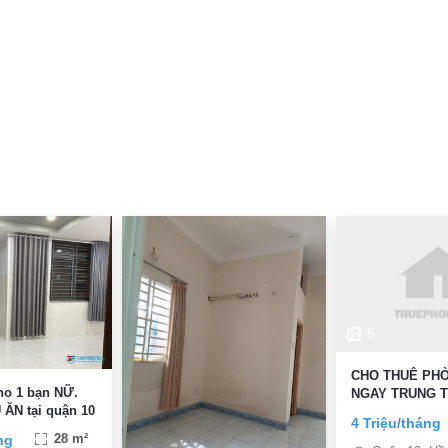
5
CHO THUÊ PH
cho 1 bạn NỮ.
NGAY TRUNG 
ĂN tại quận 10
10
4 Triệu/tháng
ng
28 m²