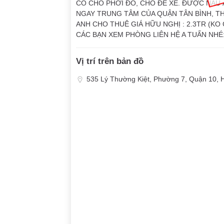
CÓ CHỖ PHƠI ĐỒ, CHỖ ĐỂ XE. ĐƯỢC NẤU 
NGAY TRUNG TÂM CỦA QUẬN TÂN BÌNH, THUẬ
ANH CHO THUÊ GIÁ HỮU NGHỊ : 2.3TR (KO 
CÁC BẠN XEM PHÒNG LIÊN HỆ A TUẤN NHÉ: 0
Vị trí trên bản đồ
535 Lý Thường Kiệt, Phường 7, Quận 10, 