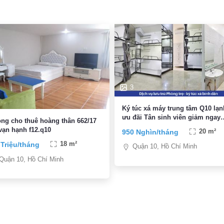
3
Ký túc xá máy trung tâm Q10 lạn
ưu đãi Tân sinh viên giảm ngay
ng cho thuê hoàng thân 662/17
300K
vạn hạnh f12.q10
950 Nghìn/tháng
20 m²
 Triệu/tháng
18 m²
Quận 10, Hồ Chí Minh
Quận 10, Hồ Chí Minh