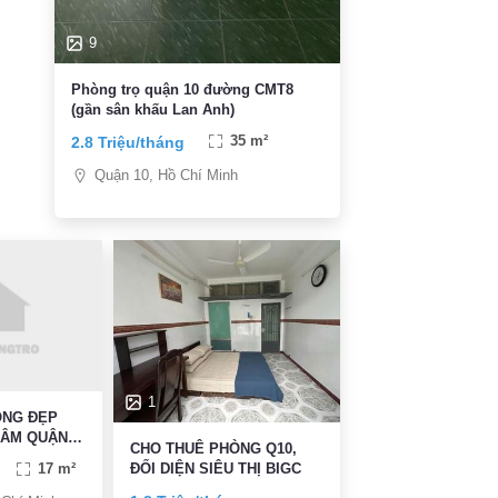
9
Phòng trọ quận 10 đường CMT8
(gần sân khấu Lan Anh)
2.8 Triệu/tháng
35 m²
Quận 10, Hồ Chí Minh
1
ÒNG ĐẸP
TÂM QUẬN
CHO THUÊ PHÒNG Q10,
ĐỐI DIỆN SIÊU THỊ BIGC
17 m²