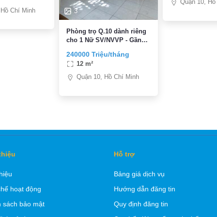
Quận 10, Hồ
 Hồ Chí Minh
3
Phòng trọ Q.10 dành riêng
cho 1 Nữ SV/NVVP - Gần
Vòng Xoay Ngã 7 Lý Thái
240000 Triệu/tháng
Tổ
12 m²
Quận 10, Hồ Chí Minh
thiệu
Hỗ trợ
thiệu
Bảng giá dịch vụ
hế hoạt động
Hướng dẫn đăng tin
 sách bảo mật
Quy định đăng tin