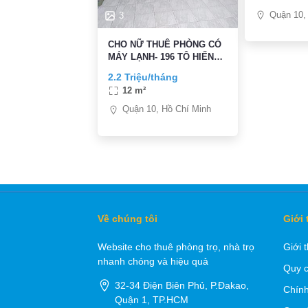
Quận 10,
3
CHO NỮ THUÊ PHÒNG CÓ
MÁY LẠNH- 196 TÔ HIẾN
THÀNH
2.2 Triệu/tháng
12 m²
Quận 10, Hồ Chí Minh
Về chúng tôi
Giới 
Website cho thuê phòng trọ, nhà trọ
Giới 
nhanh chóng và hiệu quả
Quy c
32-34 Điện Biên Phủ, P.Đakao,
Chính
Quận 1, TP.HCM