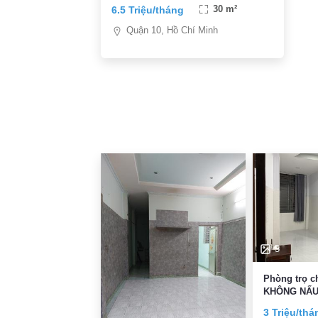
TRI PHƯƠNG vs BÀ HẠT- 6,5TR/TH
6.5 Triệu/tháng
30 m²
Quận 10, Hồ Chí Minh
5
Phòng trọ 
KHÔNG NẤU 
3 Triệu/thá