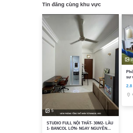
Tin đăng cùng khu vực
2
Phò
sư 
2.8
5
STUDIO FULL NỘI THẤT- 30M2- LẦU
1- BANCOL LỚN- NGAY NGUYỄN