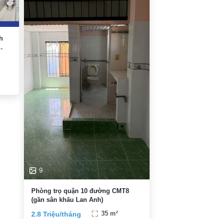
h
9
Phòng trọ quận 10 đường CMT8
(gần sân khấu Lan Anh)
2.8 Triệu/tháng
35 m²