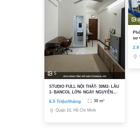
2
Phò
sư 
2.8
5
STUDIO FULL NỘI THẤT- 30M2- LẦU
1- BANCOL LỚN- NGAY NGUYỄN
TRI PHƯƠNG vs BÀ HẠT- 6,5TR/TH
6.5 Triệu/tháng
30 m²
Quận 10, Hồ Chí Minh