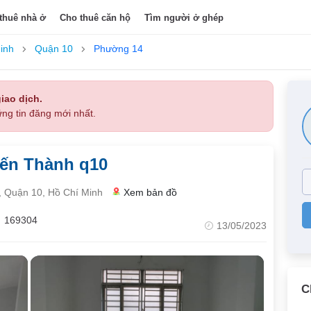
thuê nhà ở
Cho thuê căn hộ
Tìm người ở ghép
inh
Quận 10
Phường 14
iao dịch.
ng tin đăng mới nhất.
iến Thành q10
 Quận 10, Hồ Chí Minh
Xem bản đồ
169304
13/05/2023
C