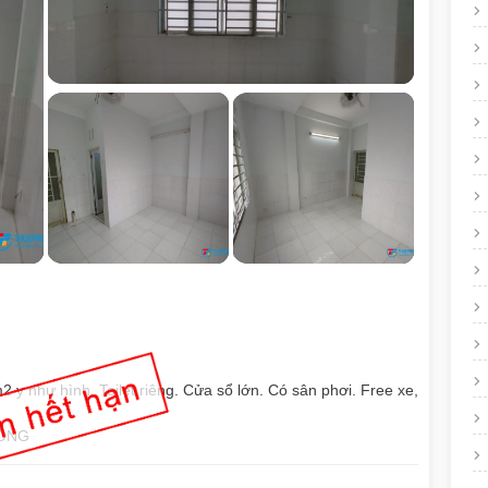
y như hình. Toilet riêng. Cửa sổ lớn. Có sân phơi. Free xe,
HÒNG