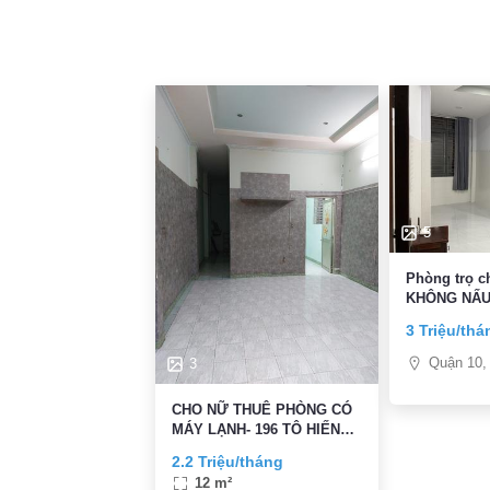
5
Phòng trọ 
KHÔNG NẤU 
3 Triệu/thá
Quận 10,
3
CHO NỮ THUÊ PHÒNG CÓ
MÁY LẠNH- 196 TÔ HIẾN
THÀNH
2.2 Triệu/tháng
12 m²