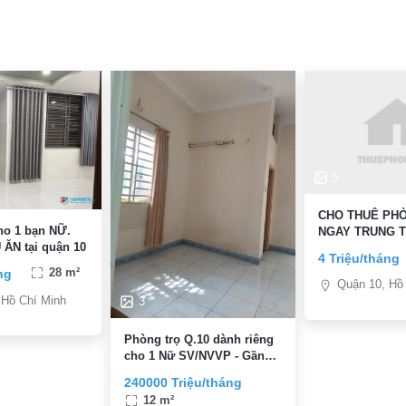
5
CHO THUÊ PH
cho 1 bạn NỮ.
NGAY TRUNG 
ĂN tại quận 10
10
4 Triệu/tháng
ng
28 m²
Quận 10, Hồ
 Hồ Chí Minh
3
Phòng trọ Q.10 dành riêng
cho 1 Nữ SV/NVVP - Gần
Vòng Xoay Ngã 7 Lý Thái
240000 Triệu/tháng
Tổ
12 m²