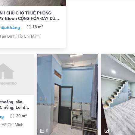
O THUÊ PHÒNG
own CỘNG HÒA ĐẦY ĐỦ
N NGHI,VỆ SINH TRONG PHÒNG
riệu/tháng
18 m²
Ờ TỰ DO
Tân Bình, Hồ Chí Minh
thoáng, sân
êng, Lối đi
ng
20 m²
hân
, Hồ Chí Minh
9
1