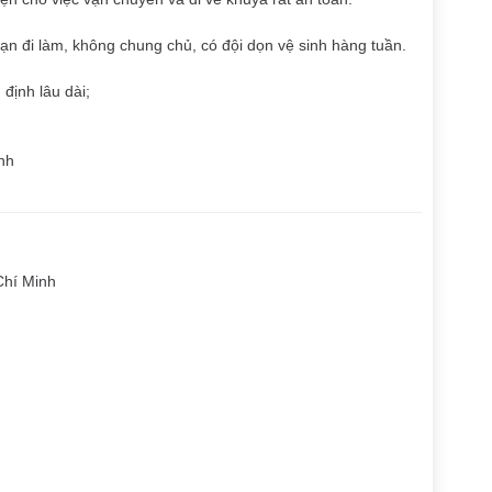
bạn đi làm, không chung chủ, có đội dọn vệ sinh hàng tuần.
 định lâu dài;
nh
Chí Minh