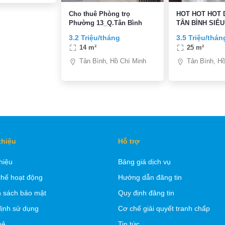
Cho thuê Phòng trọ
HOT HOT HOT
Phường 13_Q.Tân Bình
TÂN BÌNH SIÊU
3.2 Triệu/tháng
3.5 Triệu/thán
14 m²
25 m²
Tân Bình, Hồ Chí Minh
Tân Bình, Hồ
thiệu
Hỗ trợ
thiệu
Bảng giá dịch vụ
hế hoạt động
Hướng dẫn đăng tin
 sách bảo mật
Quy định đăng tin
ịnh sử dụng
Cơ chế giải quyết tranh chấp
hệ
Tin tức