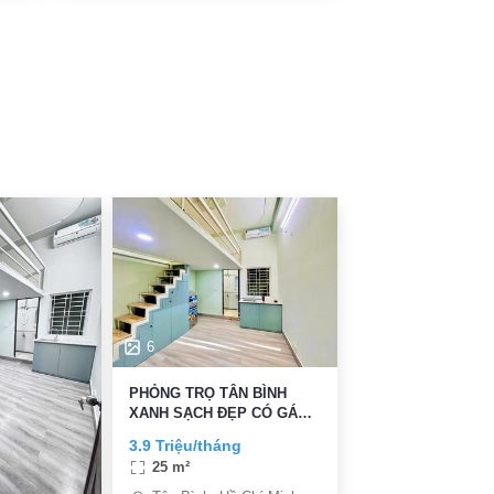
6
PHỎNG TRỌ TÂN BÌNH
XANH SẠCH ĐẸP CÓ GÁC
GIÁ RẺ
3.9 Triệu/tháng
25 m²