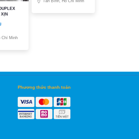
Tân Bình, Hồ Chí Minh
 DUPLEX
 XỊN
g
 Chí Minh
Phương thức thanh toán