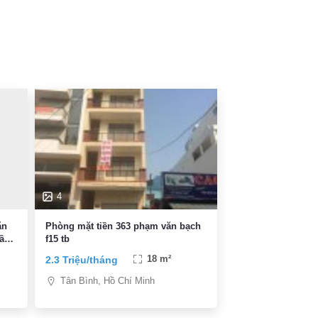
4
ăn
Phòng mặt tiền 363 phạm văn bạch
gần
f15 tb
2.3 Triệu/tháng
18 m²
Tân Bình, Hồ Chí Minh