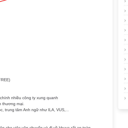
(FREE)
chính nhiều công ty xung quanh
m thương mại.
ọc, trung tâm Anh ngữ như ILA, VUS,...
tiện cho việc vận chuyển và đi về khuya rất an toàn.