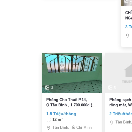
2
CHÍNH CHỦ CH
NGAY Et
TIỆ
3 T
GI
3
0
Phòng Cho Thuê P.14,
Phòng sạch 
Q.Tân Bình , 1.700.000đ (
rộng mát, WC ri
Bao điện + nước )
riêng 2 Tr Cho sinh viên,
1.5 Triệu/tháng
2 Triệu/thá
người độc t
12 m²
Tân Bình
Tân Bình, Hồ Chí Minh