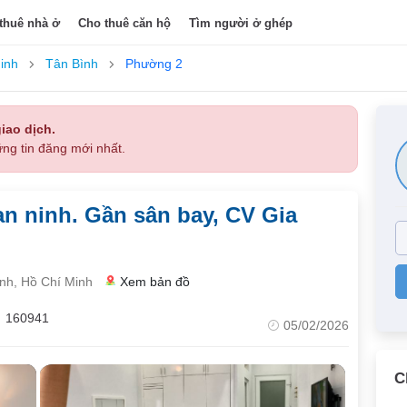
thuê nhà ở
Cho thuê căn hộ
Tìm người ở ghép
inh
Tân Bình
Phường 2
iao dịch.
ng tin đăng mới nhất.
 an ninh. Gần sân bay, CV Gia
nh, Hồ Chí Minh
Xem bản đồ
160941
05/02/2026
C