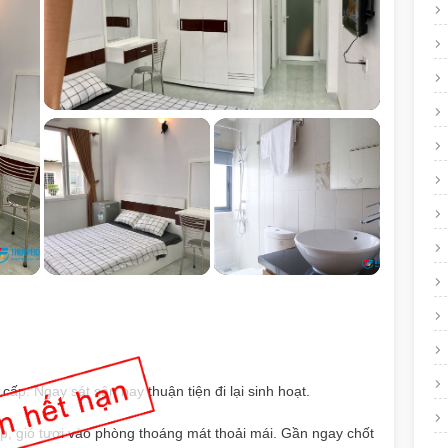
ấp. Ngay sát sân bay thuận tiện đi lại sinh hoạt.
, gió tươi vào phòng thoáng mát thoải mái. Gần ngay chốt