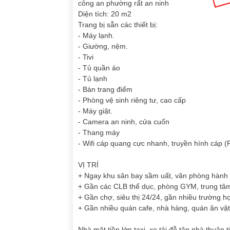
công an phường rất an ninh
Diện tích: 20 m2
Trang bị sẵn các thiết bị:
- Máy lạnh.
- Giường, nệm.
- Tivi
- Tủ quần áo
- Tủ lạnh
- Bàn trang điểm
- Phòng vệ sinh riêng tư, cao cấp
- Máy giặt.
- Camera an ninh, cửa cuốn
- Thang máy
- Wifi cáp quang cực nhanh, truyền hình cáp 
VỊ TRÍ
+ Ngay khu sân bay sầm uất, văn phòng hành 
+ Gần các CLB thể dục, phòng GYM, trung tâ
+ Gần chợ, siêu thị 24/24, gần nhiều trường h
+ Gần nhiều quán cafe, nhà hàng, quán ăn vặt
Nhà mặt tiền lớn taxi, xe tải đỗ tận nhà thuận 