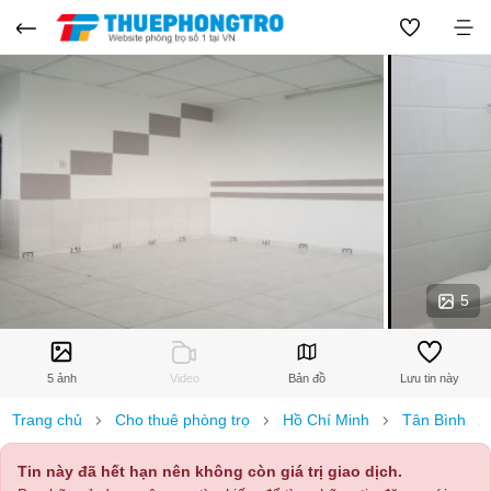
5
5 ảnh
Video
Bản đồ
Lưu tin này
Trang chủ
Cho thuê phòng trọ
Hồ Chí Minh
Tân Bình
Tin này đã hết hạn nên không còn giá trị giao dịch.