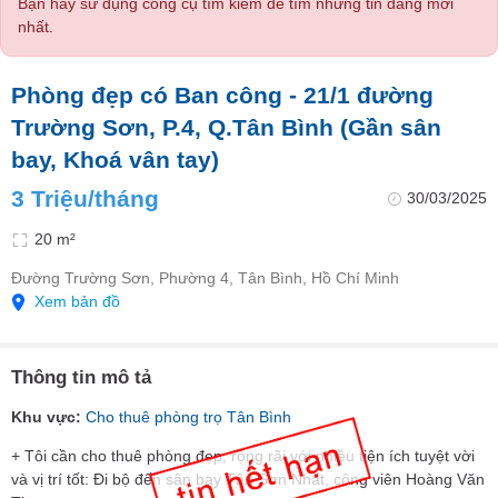
Bạn hãy sử dụng công cụ tìm kiếm để tìm những tin đăng mới
nhất.
Phòng đẹp có Ban công - 21/1 đường
Trường Sơn, P.4, Q.Tân Bình (Gần sân
bay, Khoá vân tay)
3 Triệu/tháng
30/03/2025
20 m²
Đường Trường Sơn, Phường 4, Tân Bình, Hồ Chí Minh
Xem bản đồ
Thông tin mô tả
Khu vực:
Cho thuê phòng trọ Tân Bình
+ Tôi cần cho thuê phòng đẹp, rộng rãi với nhiều tiện ích tuyệt vời
và vị trí tốt: Đi bộ đến sân bay Tân Sơn Nhất, công viên Hoàng Văn