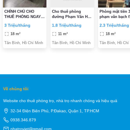
CHÍNH CHỦ CHO
Cho thuê phòng
Phòng mặt tiền 
THUÊ PHÒNG NGAY
đường Phạm Văn Hai,
phạm văn bạch f
Etown CỘNG HÒA
Phường 5, Quận Tân
3 Triệu/tháng
1.8 Triệu/tháng
2.3 Triệu/tháng
ĐẦY ĐỦ TIỆN
Bình gần CMT8 Tân
NGHI,VỆ SINH TRONG
Bình
18 m²
11 m²
18 m²
PHÒNG GIỜ TỰ DO
Tân Bình, Hồ Chí Minh
Tân Bình, Hồ Chí Minh
Tân Bình, Hồ Chí
Về chúng tôi
Website cho thuê phòng trọ, nhà trọ nhanh chóng và hiệu quả
32-34 Điện Biên Phủ, P.Đakao, Quận 1, TP.HCM
0938.346.879
nhatroviet@gmail.com