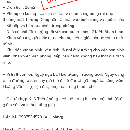
Thụ.
+ Diện tích: 20m2 .
+ Phòng có kệ bếp, có cửa sổ lớn và ban công riêng rất đẹp,
thoáng mát, hướng Đông nên rất mát vào buổi sáng và buổi chiều.
+ Kệ bếp và bồn rửa chén trong phòng.
+ Nhà có chỗ để xe rộng rãi với camera an ninh 24/24 rất an toàn.
+ Khoá vân tay, giờ giấc tự do cho bạn cảm giác như ở chính nhà
mình.
+ Khu dân cư an ninh, yên tĩnh, là nơi ở lý tưởng cho các bạn sinh
viên, nhân viên văn phòng, tiếp viên hàng không hay một gia đình
nhỏ.
+ Vị trí thuận lợi: Ngay ngã ba Hậu Giang Trường Sơn, Ngay cùng
phía đường ra sân bay (có thể đi bộ được), gần ngã ba công viên
Hoàng Văn Thụ, tiện đi lại mọi nơi trong thành phố.
+ Giá rất hợp lý: 3 Triệu/tháng - có thể trang bị thêm nội thất (Giá
giảm sâu và không tăng giá) .
Liên hệ: 0937554570 (A. Hoàng).
Địa chỉ: 21/1 Trường Sơn, P. 4, Q. Tân Bình.