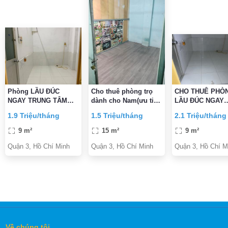
Phòng LẦU ĐÚC
Cho thuê phòng trọ
CHO THUÊ PHÒ
NGAY TRUNG TÂM
dành cho Nam(ưu tiên
LẦU ĐÚC NGAY
QUẬN 3 CÁCH MẠNG
nhân viên văn phòng)
TRUNG TÂM Q3
1.9 Triệu/tháng
1.5 Triệu/tháng
2.1 Triệu/tháng
THÁNG
ĐƯỜNG CÁCH 
THÁNG
9 m²
15 m²
9 m²
Quận 3, Hồ Chí Minh
Quận 3, Hồ Chí Minh
Quận 3, Hồ Chí M
Về chúng tôi