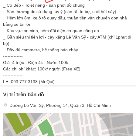
_ Có Bếp - Tolet riêng - sân phơi đồ chung
_ Sân thượng dc sử dụng tùy ý (sân rất to bự, chill hết sảy)
_ Hẻm lớn 8m, xe ô tô quay đầu, thuận tiện vận chuyển dọn nhà
bằng xe tải lớn
_ Khu vực an ninh, hẻm đối diện cơ quan công an
_ Gần siêu thị tiện lợi - cây xăng Lê Văn Sỹ - cây ATM (chỉ 1phut đi
bộ)
_ Đầy đủ cammera, hệ thống báo cháy
-------------
Giá: 4 triệu - Điện 4k - Nước 100k
Các chi phí khác: 100k/ người (Free XE)
-------------
LH: 093 777 3138 (Mr.Qui)
Vị trí trên bản đồ
Đường Lê Văn Sỹ, Phường 14, Quận 3, Hồ Chí Minh