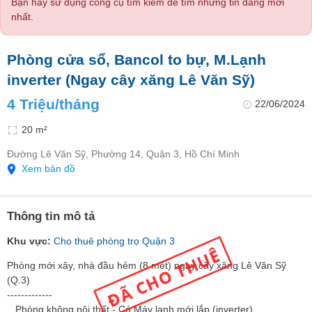
Bạn hãy sử dụng công cụ tìm kiếm để tìm những tin đăng mới
nhất.
Phòng cửa sổ, Bancol to bự, M.Lạnh
inverter (Ngay cây xăng Lê Văn Sỹ)
4 Triệu/tháng
22/06/2024
20 m²
Đường Lê Văn Sỹ, Phường 14, Quận 3, Hồ Chí Minh
Xem bản đồ
Thông tin mô tả
Khu vực:
Cho thuê phòng trọ Quận 3
Phòng mới xây, nhà đầu hẻm (8 mét) ngay cây xăng Lê Văn Sỹ
(Q.3)
-------------
_ Phòng không nội thất - Có Máy lạnh mới lắp (inverter)