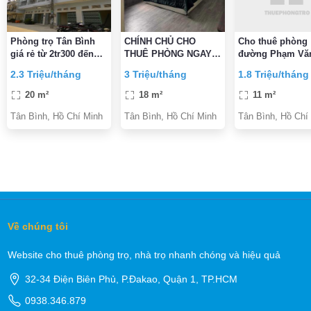
Phòng trọ Tân Bình
CHÍNH CHỦ CHO
Cho thuê phòng
giá rẻ từ 2tr300 đến
THUÊ PHÒNG NGAY
đường Phạm Văn
2tr700
Etown CỘNG HÒA
Phường 5, Quận
2.3 Triệu/tháng
3 Triệu/tháng
1.8 Triệu/tháng
ĐẦY ĐỦ TIỆN
Bình gần CMT8 
NGHI,VỆ SINH TRONG
Bình
20 m²
18 m²
11 m²
PHÒNG GIỜ TỰ DO
Tân Bình, Hồ Chí Minh
Tân Bình, Hồ Chí Minh
Tân Bình, Hồ Chí
Về chúng tôi
Website cho thuê phòng trọ, nhà trọ nhanh chóng và hiệu quả
32-34 Điện Biên Phủ, P.Đakao, Quận 1, TP.HCM
0938.346.879