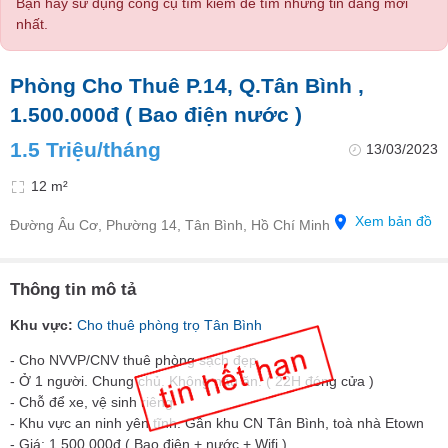
Bạn hãy sử dụng công cụ tìm kiếm để tìm những tin đăng mới
nhất.
Phòng Cho Thuê P.14, Q.Tân Bình ,
1.500.000đ ( Bao điện nước )
1.5 Triệu/tháng
13/03/2023
12 m²
Xem bản đồ
Đường Âu Cơ, Phường 14, Tân Bình, Hồ Chí Minh
Thông tin mô tả
Khu vực:
Cho thuê phòng trọ Tân Bình
- Cho NVVP/CNV thuê phòng sạch đẹp
- Ở 1 người. Chung chủ. Không nấu ăn. ( 22H đóng cửa )
- Chỗ để xe, vệ sinh riêng
- Khu vực an ninh yên tĩnh. Gần khu CN Tân Bình, toà nhà Etown
- Giá: 1.500.000đ ( Bao điện + nước + Wifi )