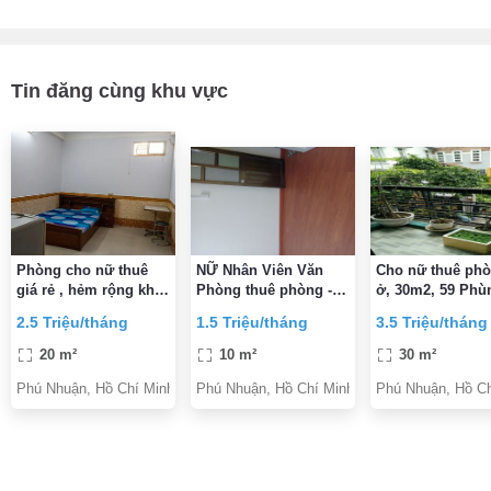
Tin đăng cùng khu vực
Phòng cho nữ thuê
NỮ Nhân Viên Văn
Cho nữ thuê phò
giá rẻ , hẻm rộng khu
Phòng thuê phòng -
ở, 30m2, 59 Phù
vưc an ninh yên tĩnh
Q. Phú Nhuận
Văn Cung, P.2, 
2.5 Triệu/tháng
1.5 Triệu/tháng
3.5 Triệu/tháng
Nhuận, Tp.HCM
20 m²
10 m²
30 m²
Phú Nhuận, Hồ Chí Minh
Phú Nhuận, Hồ Chí Minh
Phú Nhuận, Hồ Ch