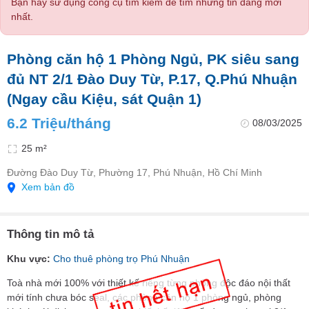
Bạn hãy sử dụng công cụ tìm kiếm để tìm những tin đăng mới
nhất.
Phòng căn hộ 1 Phòng Ngủ, PK siêu sang
đủ NT 2/1 Đào Duy Từ, P.17, Q.Phú Nhuận
(Ngay cầu Kiệu, sát Quận 1)
6.2 Triệu/tháng
08/03/2025
25 m²
Đường Đào Duy Từ, Phường 17, Phú Nhuận, Hồ Chí Minh
Xem bản đồ
Thông tin mô tả
Khu vực:
Cho thuê phòng trọ Phú Nhuận
Toà nhà mới 100% với thiết kế riêng từng phòng độc đáo nội thất
mới tính chưa bóc seal, các phòng căn hộ 1 phòng ngủ, phòng