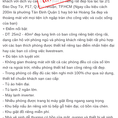
khách với dịch vụ cao cấp có thiết kế riêng rất đẹp tọa lạc tại 2/1
Đào Duy Từ, P17, Q.Phú Nhuận, TP.HCM (Ngay cầu kiệu cách
200m là phường Tân Định Quận 1 hay bờ kè Hoàng Sa đẹp và
thoáng mát với mọi tiện ích ngập tràn cho công việc và cuộc sống
của bạn)
+ Điểm nổi bật:
- DT: 25m2 - 40m² đẹp lung linh có ban công riêng biệt rộng rãi,
dạng căn hộ với phòng ngủ và phòng khách riêng biệt rất phù hợp
với các bạn thích phòng được thiết kế riêng tạo điểm nhấn hiện đại
hay các bạn có công việc livestream.
+ Đủ tiện ích tuyệt vời:
- Không gian thoáng mát với tất cả các phòng đều có cửa sổ lớn
mở ra ngoài trời, nhiều phòng thiết kế ban công riêng rất đẹp.
- Trong phòng có đầy đủ các tiện nghi mới 100% chư qua sử dụng,
thiết kế chuẩn khách sạn cao cấp:
- Tủ áo hiện đại.
- Tủ lạnh 2 ngăn lớn.
- Máy lạnh inverter.
- Nhiều phòng được trang bị máy giặt lồng ngang sang trọng.
- Khu bếp nấu ăn riêng với tủ bếp gỗ hiện đại, có bồn rửa chén.
- Khu giặt đồ riêng miễn phí.
- Nhà vệ sinh dễ thương có bồn rửa mặt, gương và thiết bị vệ sinh