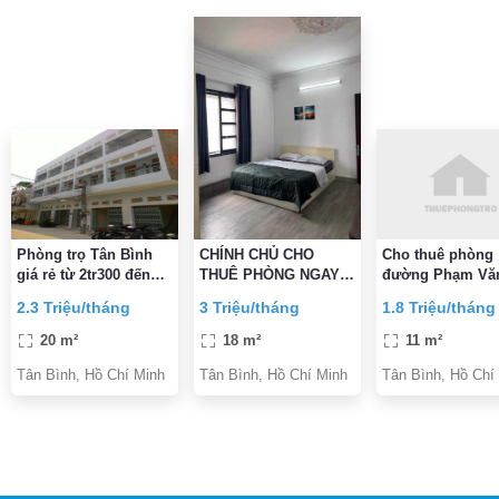
Phòng trọ Tân Bình
CHÍNH CHỦ CHO
Cho thuê phòng
giá rẻ từ 2tr300 đến
THUÊ PHÒNG NGAY
đường Phạm Văn
2tr700
Etown CỘNG HÒA
Phường 5, Quận
2.3 Triệu/tháng
3 Triệu/tháng
1.8 Triệu/tháng
ĐẦY ĐỦ TIỆN
Bình gần CMT8 
NGHI,VỆ SINH TRONG
Bình
20 m²
18 m²
11 m²
PHÒNG GIỜ TỰ DO
Tân Bình, Hồ Chí Minh
Tân Bình, Hồ Chí Minh
Tân Bình, Hồ Chí