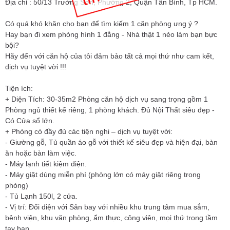
Địa chỉ : 50/13 Trường Sơn, Phường 2, Quận Tân Bình, Tp HCM.
Có quá khó khăn cho bạn để tìm kiếm 1 căn phòng ưng ý ?
Hay bạn đi xem phòng hình 1 đằng - Nhà thật 1 nẻo làm bạn bực
bội?
Hãy đến với căn hộ của tôi đảm bảo tất cả mọi thứ như cam kết,
dịch vụ tuyệt vời !!!
Tiện ích:
+ Diện Tích: 30-35m2 Phòng căn hộ dịch vụ sang trọng gồm 1
Phòng ngủ thiết kế riêng, 1 phòng khách. Đủ Nội Thất siêu đẹp -
Có Cửa sổ lớn.
+ Phòng có đầy đủ các tiện nghi – dịch vụ tuyệt vời:
- Giường gỗ, Tủ quần áo gỗ với thiết kế siêu đẹp và hiện đại, bàn
ăn hoặc bàn làm việc.
- Máy lạnh tiết kiệm điện.
- Máy giặt dùng miễn phí (phòng lớn có máy giặt riêng trong
phòng)
- Tủ Lạnh 150l, 2 cửa.
- Vị trí: Đối diện với Sân bay với nhiều khu trung tâm mua sắm,
bệnh viện, khu văn phòng, ẩm thực, công viên, mọi thứ trong tầm
tay bạn …