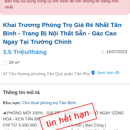
Bạn hãy sử dụng công cụ tìm kiếm để tìm những tin đăng mới
nhất.
Khai Trương Phòng Trọ Giá Rẻ Nhất Tân
Bình - Trang Bị Nội Thất Sẵn - Gác Cao
Ngay Tại Trường Chinh
3.5 Triệu/tháng
16/07/2023
28 m²
Xem bản đồ
47 Tân Hương phường Tân Quý quận Tân Phú
Thông tin mô tả
Khu vực:
Cho thuê phòng trọ Tân Bình
🔥PHÒNG MỚI 100% - GIÁ RẺ - BANCOL, CỬA SỔ NGAY CỘNG
HOÀ - KCN TÂN BÌNH
CHỈ TỪ 3.500.000 - 4.000.000 - 4.500.000 ( Ban Công )