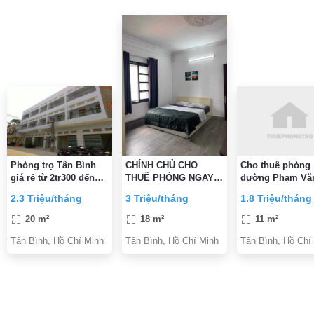
Phòng trọ Tân Bình
CHÍNH CHỦ CHO
Cho thuê phòng
giá rẻ từ 2tr300 đến
THUÊ PHÒNG NGAY
đường Phạm Văn
2tr700
Etown CỘNG HÒA
Phường 5, Quận
2.3 Triệu/tháng
3 Triệu/tháng
1.8 Triệu/tháng
ĐẦY ĐỦ TIỆN
Bình gần CMT8 
NGHI,VỆ SINH TRONG
Bình
20 m²
18 m²
11 m²
PHÒNG GIỜ TỰ DO
Tân Bình, Hồ Chí Minh
Tân Bình, Hồ Chí Minh
Tân Bình, Hồ Chí