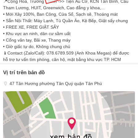
📍Cộng Hoà, Trường Chinh ->> Tiện Âu Cơ, KCN Tân Bình, Cầu
Tham Lương, HUIT, Greenwich, Cao đẳng y khoa,...
• Mới Xây 100%, Ban Công, Cửa Sổ, Sạch sẽ, Thoáng mát
• Sẵn Nội Thất: Máy Lạnh, Tủ Quần Áo, Kệ Bếp, Giặt sấy chung
• FREE XE, FREE GIẶT SẤY
• Khu vực an ninh, dân cư sầm uất
• Cổng vân tay, Bãi xe, Thang máy
• Giờ giấc tự do, Không chung chủ
📱Contact (Zalo/Call): 078.6789.509 (Anh Khoa Megas) để được
hỗ trợ tư vấn tìm phòng, căn hộ, mặt bằng khu vực TP. HCM
Vị trí trên bản đồ
47 Tân Hương phường Tân Quý quận Tân Phú