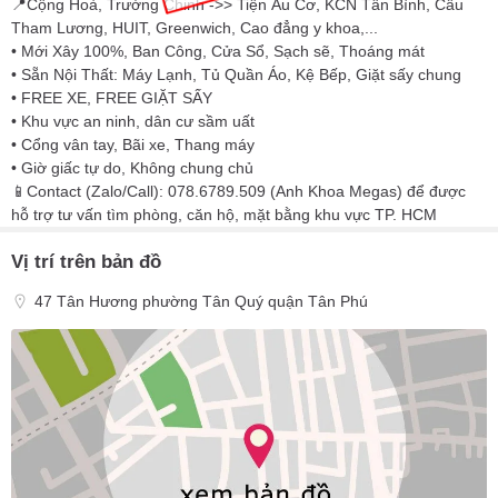
📍Cộng Hoà, Trường Chinh ->> Tiện Âu Cơ, KCN Tân Bình, Cầu
Tham Lương, HUIT, Greenwich, Cao đẳng y khoa,...
• Mới Xây 100%, Ban Công, Cửa Sổ, Sạch sẽ, Thoáng mát
• Sẵn Nội Thất: Máy Lạnh, Tủ Quần Áo, Kệ Bếp, Giặt sấy chung
• FREE XE, FREE GIẶT SẤY
• Khu vực an ninh, dân cư sầm uất
• Cổng vân tay, Bãi xe, Thang máy
• Giờ giấc tự do, Không chung chủ
📱Contact (Zalo/Call): 078.6789.509 (Anh Khoa Megas) để được
hỗ trợ tư vấn tìm phòng, căn hộ, mặt bằng khu vực TP. HCM
Vị trí trên bản đồ
47 Tân Hương phường Tân Quý quận Tân Phú