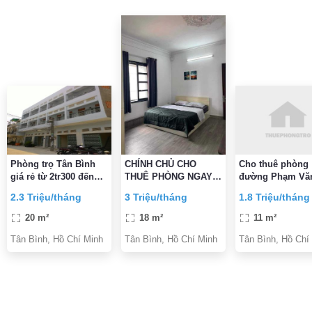
Phòng trọ Tân Bình
CHÍNH CHỦ CHO
Cho thuê phòng
giá rẻ từ 2tr300 đến
THUÊ PHÒNG NGAY
đường Phạm Văn
2tr700
Etown CỘNG HÒA
Phường 5, Quận
2.3 Triệu/tháng
3 Triệu/tháng
1.8 Triệu/tháng
ĐẦY ĐỦ TIỆN
Bình gần CMT8 
NGHI,VỆ SINH TRONG
Bình
20 m²
18 m²
11 m²
PHÒNG GIỜ TỰ DO
Tân Bình, Hồ Chí Minh
Tân Bình, Hồ Chí Minh
Tân Bình, Hồ Chí