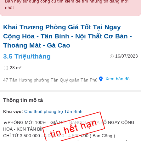
Bạn hãy sử dụng công cụ tìm kiếm để tìm những tin đăng mới
nhất.
Khai Trương Phòng Giá Tốt Tại Ngay
Cộng Hòa - Tân Bình - Nội Thất Cơ Bản -
Thoáng Mát - Gá Cao
3.5 Triệu/tháng
16/07/2023
28 m²
Xem bản đồ
47 Tân Hương phường Tân Quý quận Tân Phú
Thông tin mô tả
Khu vực:
Cho thuê phòng trọ Tân Bình
🔥PHÒNG MỚI 100% - GIÁ RẺ - BANCOL, CỬA SỔ NGAY CỘNG
HOÀ - KCN TÂN BÌNH
CHỈ TỪ 3.500.000 - 4.000.000 - 4.500.000 ( Ban Công )