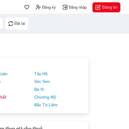
Đăng tin
Đăng ký
Đăng nhập
Đặt lại
Xuân
Tây Hồ
m
Sóc Sơn
Ba Vì
hất
Chương Mỹ
Bắc Từ Liêm
m theo giá cho thuê