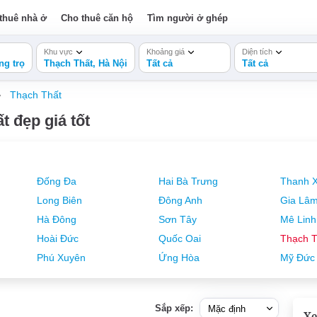
thuê nhà ở
Cho thuê căn hộ
Tìm người ở ghép
Khu vực
Khoảng giá
Diện tích
ng trọ
Thạch Thất, Hà Nội
Tất cả
Tất cả
Thạch Thất
t đẹp giá tốt
Đống Đa
Hai Bà Trưng
Thanh 
Long Biên
Đông Anh
Gia Lâ
Hà Đông
Sơn Tây
Mê Linh
Hoài Đức
Quốc Oai
Thạch T
Phú Xuyên
Ứng Hòa
Mỹ Đức
Sắp xếp:
Xe