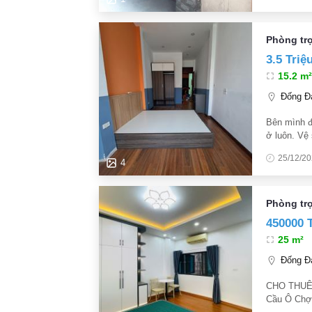
Phòng tr
3.5 Triệ
15.2 m²
Đống Đa
Bên mình đ
ở luôn. Vệ
có ban côn
25/12/2
4
Phòng trọ
450000 
25 m²
Đống Đa
CHO THUÊ 
Cầu Ô Chợ 