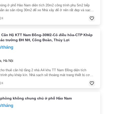
hòng ở phố Hào Nam diện tích 20m2 công trình phụ 5m2 bếp
uần áo sân rộng 30m2 để xe Nhà xây để ở nên rất đẹp và sạch
át yên tĩnh. gần trung tâm thành phố Hà Nội thuận tiện cho việc
024
 Căn Hộ KTT Nam Đồng-30M2-Có điều hòa-CTP Khép
các trường ĐH NH, Công Đoàn, Thủy Lợi
u/tháng
, Hà Nội
cho thuê căn hộ tầng 2 nhà A4 khu TT Nam Đồng diện tích
rình phụ khép kín. Nhà sạch sẽ thoáng mát trang thiết bị cơ
trần bình nước nóng thiết bị vs gắn tường. Gần chợ và trường
024
p từ
 phòng không chung chủ ở phố Hào Nam
u/tháng