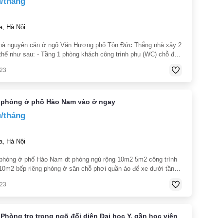
u/tháng
, Hà Nội
hà nguyên căn ở ngõ Văn Hương phố Tôn Đức Thắng nhà xây 2
 thể như sau: - Tầng 1 phòng khách công trình phụ (WC) chỗ để
ác xép lửng kê được 1 giường - Tầng 2 có 02 phòng ngủ
023
 phòng ở phố Hào Nam vào ở ngay
u/tháng
, Hà Nội
 phòng ở phố Hào Nam dt phòng ngủ rộng 10m2 5m2 công trình
10m2 bếp riêng phòng ở sân chỗ phơi quần áo để xe dưới tầng
 30m2 - Nhà xây để ở nên rất đẹp và sạch sẽ thoáng mát
023
Phòng trọ trong ngõ đối diện Đại học Y, gần học viện