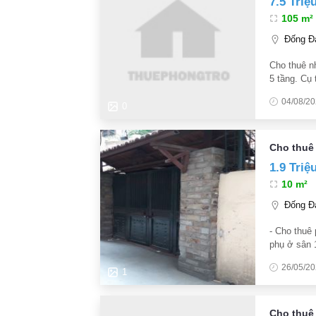
7.5 Triệ
105 m²
Đống Đa
Cho thuê n
5 tầng. Cụ
xe máy - G
04/08/2
0
Cho thuê
1.9 Triệ
10 m²
Đống Đa
- Cho thuê
phụ ở sân 
1 sân rộng
26/05/2
1
Cho thuê 