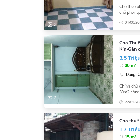
Cho thuê p
chỗ phơi q
sẽ thoáng m
04/06/2
đi
3
Cho Thuê
Kín-Gần 
3.5 Triệ
30 m²
Đống Đa
Chính chủ 
30m2 công t
bản: phạt 
3
22/02/2
học các cấ
Cho thuê
1.7 Triệ
15 m²