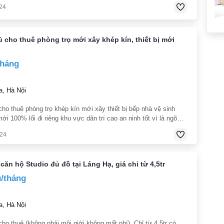
 16 Hoàng Cầu - Ngày vào : Có thể dọn vào ở luôn Giá : dưới
24
 cho thuê phòng trọ mới xây khép kín, thiết bị mới
tháng
, Hà Nội
ho thuê phòng trọ khép kín mới xây thiết bị bếp nhà vệ sinh
ới 100% lối đi riêng khu vực dân trí cao an ninh tốt vì là ngõ
 và cổng chung ra vào tự đóng mở tiền điện nước thanh toán
024
căn hộ Studio đủ đồ tại Láng Hạ, giá chỉ từ 4,5tr
u/tháng
, Hà Nội
ho thuê (không phải môi giới không mất phí). Chỉ từ 4.5tr có