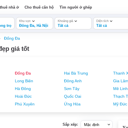
thuê nhà ở
Cho thuê căn hộ
Tìm người ở ghép
Khu vực
Khoảng giá
Diện tích
ng trọ
Đống Đa, Hà Nội
Tất cả
Tất cả
Đống Đa
ẹp giá tốt
Đống Đa
Hai Bà Trưng
Thanh 
Long Biên
Đông Anh
Gia Lâ
Hà Đông
Sơn Tây
Mê Linh
Hoài Đức
Quốc Oai
Thạch T
Phú Xuyên
Ứng Hòa
Mỹ Đức
Sắp xếp:
Xe