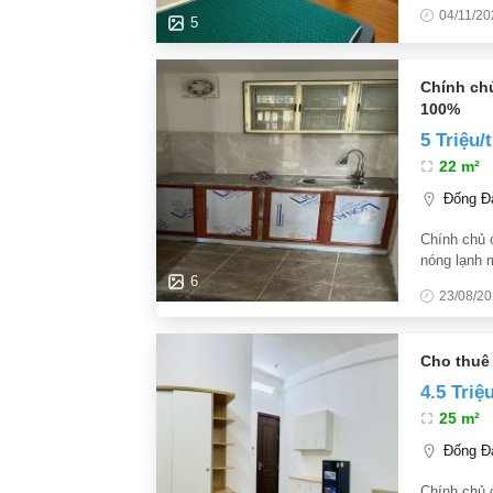
thông: Ngõ
04/11/20
4.800.000
5
Chính chủ
100%
5 Triệu/
22 m²
Đống Đa
Chính chủ c
nóng lạnh m
cụt có sân
6
23/08/2
Cho thuê 
4.5 Triệ
25 m²
Đống Đa
Chính chủ c