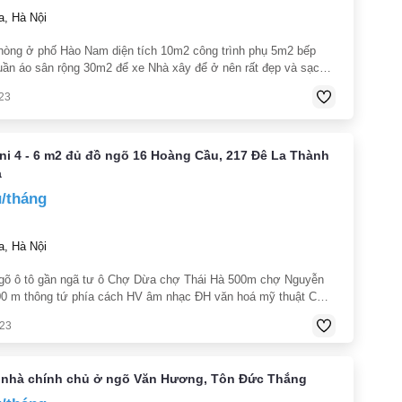
, Hà Nội
hòng ở phố Hào Nam diện tích 10m2 công trình phụ 5m2 bếp
uần áo sân rộng 30m2 để xe Nhà xây để ở nên rất đẹp và sạch
át yên tĩnh. gần trung tâm thành phố Hà Nội thuận tiện cho việc
23
ni 4 - 6 m2 đủ đồ ngõ 16 Hoàng Cầu, 217 Đê La Thành
a
u/tháng
, Hà Nội
Ngõ ô tô gần ngã tư ô Chợ Dừa chợ Thái Hà 500m chợ Nguyễn
00 m thông tứ phía cách HV âm nhạc ĐH văn hoá mỹ thuật CN
 thất: Điều hòa nóng lạnh quạt treo tường giường đệm ga tủ
023
 nhà chính chủ ở ngõ Văn Hương, Tôn Đức Thắng