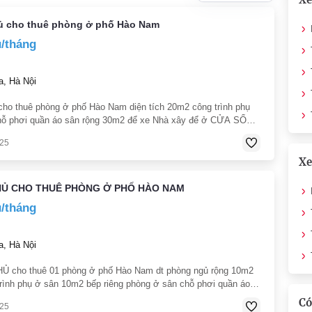
ủ cho thuê phòng ở phố Hào Nam
u/tháng
, Hà Nội
cho thuê phòng ở phố Hào Nam diện tích 20m2 công trình phụ
ỗ phơi quần áo sân rộng 30m2 để xe Nhà xây để ở CỬA SỔ
CÔNG RỘNG rất đẹp và sạch sẽ thoáng mát yên tĩnh. gần
025
thành phố
Xe
HỦ CHO THUÊ PHÒNG Ở PHỐ HÀO NAM
u/tháng
, Hà Nội
Ủ cho thuê 01 phòng ở phố Hào Nam dt phòng ngủ rộng 10m2
rình phụ ở sân 10m2 bếp riêng phòng ở sân chỗ phơi quần áo
 tầng 1 sân rộng 30m2 - Nhà xây để ở nên rất đẹp và sạch
Có
025