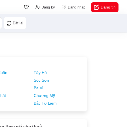
Đăng tin
Đăng ký
Đăng nhập
Đặt lại
Xuân
Tây Hồ
m
Sóc Sơn
Ba Vì
hất
Chương Mỹ
Bắc Từ Liêm
m theo giá cho thuê