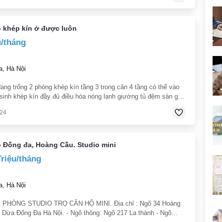
ọ khép kín ở được luôn
u/tháng
, Hà Nội
ang trống 2 phòng khép kín tầng 3 trong căn 4 tầng có thể vào
 sinh khép kín đầy đủ điều hòa nóng lạnh giường tủ đệm sàn gỗ
g cửa sổ thoáng mát
024
 Đống đa, Hoàng Cầu. Studio mini
Triệu/tháng
, Hà Nội
PHÒNG STUDIO TRỌ CĂN HỘ MINI. Địa chỉ : Ngõ 34 Hoàng
Dừa Đống Đa Hà Nội. - Ngõ thông: Ngõ 217 La thành - Ngõ