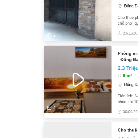
Đống Đa
Cho thuê p
chỗ phơi q
sẽ thoáng m
23/11/20
đi
2
Phòng mi
- Đống Đ
2.3 Triệ
6 m²
Đống Đa
Tiện ích: 
phúc Lai 1
300 m. Nội
4
30/09/2
quần
Cho thuê