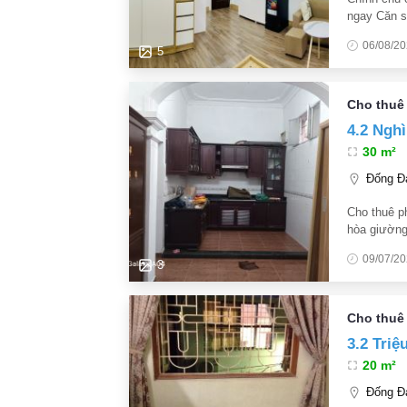
ngay Căn st
đồ: giường
06/08/2
nóng lạnh
5
Cho thuê
4.2 Ngh
30 m²
Đống Đa
Cho thuê p
hòa giường
yên tĩnh. g
09/07/2
trường
3
Cho thuê
3.2 Triệ
20 m²
Đống Đa