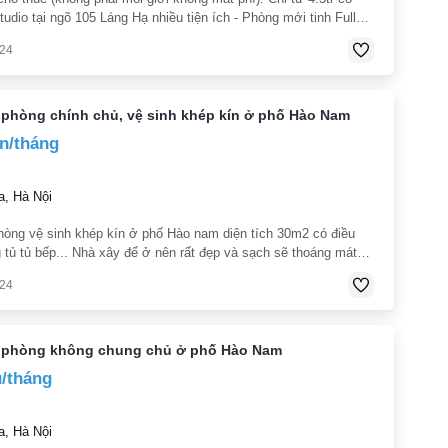
udio tại ngõ 105 Láng Hạ nhiều tiện ích - Phòng mới tinh Full
 có đệm tủ quần áo tủ lạnh bàn ghế quạt trần đèn ngủ điều hoà
024
 phòng chính chủ, vệ sinh khép kín ở phố Hào Nam
ìn/tháng
, Hà Nội
hòng vệ sinh khép kín ở phố Hào nam diện tích 30m2 có điều
 tủ tủ bếp... Nhà xây để ở nên rất đẹp và sạch sẽ thoáng mát
ần trung tâm thành pgố Hà Nội thuận tiện cho việc đi lại cách
024
 phòng không chung chủ ở phố Hào Nam
u/tháng
, Hà Nội