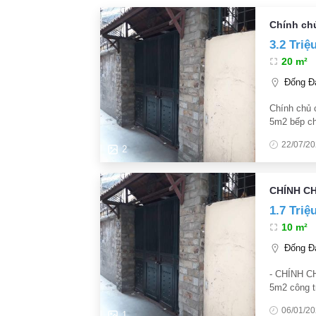
Chính ch
3.2 Triệ
20 m²
Đống Đa
Chính chủ 
5m2 bếp ch
RỘNG BAN 
22/07/2
trung tâm 
2
CHÍNH C
1.7 Triệ
10 m²
Đống Đa
- CHÍNH CH
5m2 công t
để xe dưới
06/01/2
1