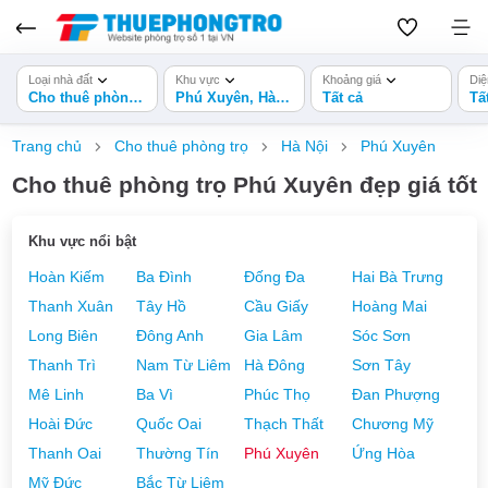
Loại nhà đất
Khu vực
Khoảng giá
Diệ
Cho thuê phòng trọ
Phú Xuyên, Hà Nội
Tất cả
Tấ
Trang chủ
Cho thuê phòng trọ
Hà Nội
Phú Xuyên
Cho thuê phòng trọ Phú Xuyên đẹp giá tốt
Khu vực nổi bật
Hoàn Kiếm
Ba Đình
Đống Đa
Hai Bà Trưng
Thanh Xuân
Tây Hồ
Cầu Giấy
Hoàng Mai
Long Biên
Đông Anh
Gia Lâm
Sóc Sơn
Thanh Trì
Nam Từ Liêm
Hà Đông
Sơn Tây
Mê Linh
Ba Vì
Phúc Thọ
Đan Phượng
Hoài Đức
Quốc Oai
Thạch Thất
Chương Mỹ
Thanh Oai
Thường Tín
Phú Xuyên
Ứng Hòa
Mỹ Đức
Bắc Từ Liêm