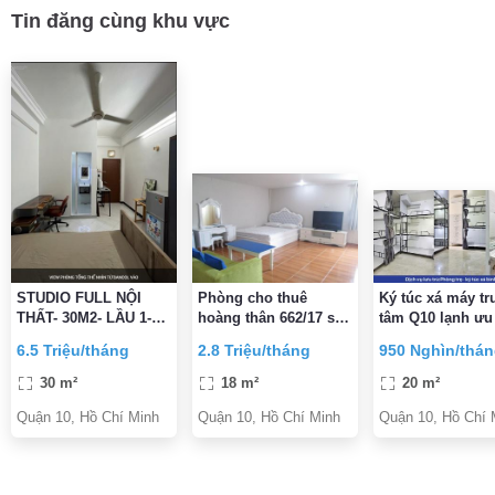
Tin đăng cùng khu vực
STUDIO FULL NỘI
Phòng cho thuê
Ký túc xá máy tr
THẤT- 30M2- LẦU 1-
hoàng thân 662/17 sư
tâm Q10 lạnh ưu
BANCOL LỚN- NGAY
vạn hạnh f12.q10
Tân sinh viên g
6.5 Triệu/tháng
2.8 Triệu/tháng
950 Nghìn/thá
NGUYỄN TRI
ngay 300K
PHƯƠNG vs BÀ HẠT-
30 m²
18 m²
20 m²
6,5TR/TH
Quận 10, Hồ Chí Minh
Quận 10, Hồ Chí Minh
Quận 10, Hồ Chí 