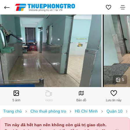
5
5 ảnh
Video
Bản đồ
Lưu tin này
Trang chủ
Cho thuê phòng trọ
Hồ Chí Minh
Quận 10
Tin này đã hết hạn nên không còn giá trị giao dịch.