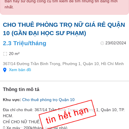
Bạn hãy sử dụng công cụ tìm kiếm để tìm những tin đăng mới
nhất.
CHO THUÊ PHÒNG TRỌ NỮ GIÁ RẺ QUẬN
10 (GẦN ĐẠI HỌC SƯ PHẠM)
2.3 Triệu/tháng
23/02/2024
20 m²
367/14 Đường Trần Bình Trọng, Phường 1, Quận 10, Hồ Chí Minh
Xem bản đồ
Thông tin mô tả
Khu vực:
Cho thuê phòng trọ Quận 10
Địa chỉ cho thuê: 367/14 Trần Bình Trọng, Phường 1, Quận 10, TP.
HCM.
CHỈ CHO NỮ THUÊ.
 Xe máy : 200k/tháng (gửi tại nhà)