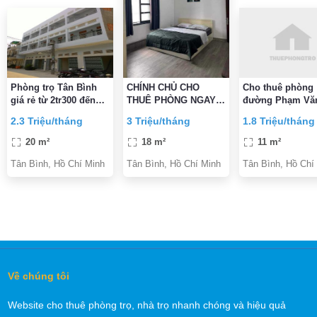
Phòng trọ Tân Bình
CHÍNH CHỦ CHO
Cho thuê phòng
giá rẻ từ 2tr300 đến
THUÊ PHÒNG NGAY
đường Phạm Văn
2tr700
Etown CỘNG HÒA
Phường 5, Quận
2.3 Triệu/tháng
3 Triệu/tháng
1.8 Triệu/tháng
ĐẦY ĐỦ TIỆN
Bình gần CMT8 
NGHI,VỆ SINH TRONG
Bình
20 m²
18 m²
11 m²
PHÒNG GIỜ TỰ DO
Tân Bình, Hồ Chí Minh
Tân Bình, Hồ Chí Minh
Tân Bình, Hồ Chí
Về chúng tôi
Website cho thuê phòng trọ, nhà trọ nhanh chóng và hiệu quả