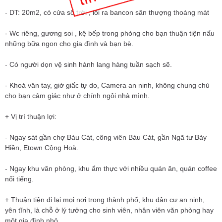
- DT: 20m2, có cửa sổ trời , lối ra bancon sân thượng thoáng mát
- Wc riêng, gương soi , kệ bếp trong phòng cho bạn thuận tiện nấu
những bữa ngon cho gia đình và bạn bè.
- Có người dọn vệ sinh hành lang hàng tuần sạch sẽ.
- Khoá vân tay, giờ giấc tự do, Camera an ninh, không chung chủ
cho bạn cảm giác như ở chính ngôi nhà mình.
+ Vị trí thuận lợi:
- Ngay sát gần chợ Bàu Cát, công viên Bàu Cát, gần Ngã tư Bảy
Hiền, Etown Cộng Hoà.
- Ngay khu văn phòng, khu ẩm thực với nhiều quán ăn, quán coffee
nổi tiếng.
+ Thuận tiện đi lại mọi nơi trong thành phố, khu dân cư an ninh,
yên tĩnh, là chỗ ở lý tưởng cho sinh viên, nhân viên văn phòng hay
một gia đình nhỏ.