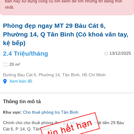
Bạn hãy sử dụng công cụ tìm kiếm để tìm những tin đăng mới
nhất.
Phòng đẹp ngay MT 29 Bàu Cát 6,
Phường 14, Q Tân Bình (Có khoá vân tay,
kệ bếp)
2.4 Triệu/tháng
13/12/2025
20 m²
Đường Bàu Cát 6, Phường 14, Tân Bình, Hồ Chí Minh
Xem bản đồ
Thông tin mô tả
Khu vực:
Cho thuê phòng trọ Tân Bình
Chính chủ cho thuê phòng đẹp giá siêu rẽ ngay mặt tiền 29 Bàu
Cát 6, P. 14, Q. Tân Bình