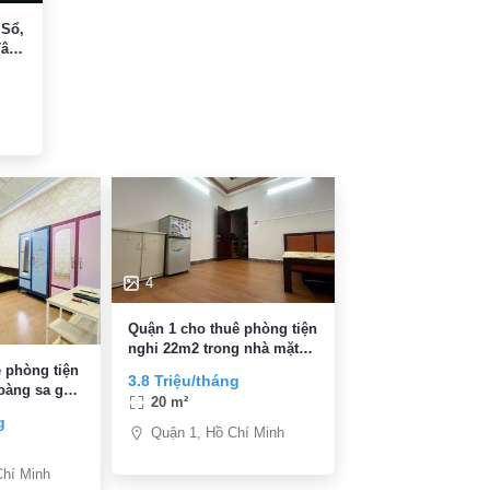
 Sổ,
Tân
4
Quận 1 cho thuê phòng tiện
nghi 22m2 trong nhà mặt
tiền giá 3.8 tr gần đài truyền
 phòng tiện
3.8 Triệu/tháng
hình
hoàng sa gần
20 m²
g
Quận 1, Hồ Chí Minh
Chí Minh