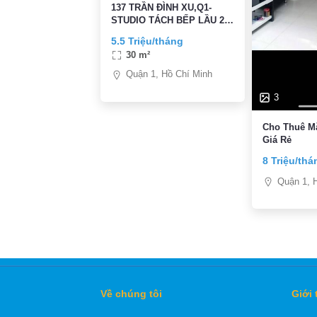
137 TRẦN ĐÌNH XU,Q1-
STUDIO TÁCH BẾP LẦU 2-
CÓ BANCOL- 30M2- FULL
5.5 Triệu/tháng
NT CAO CẤP- FREE XE-
30 m²
5,5TR/TH
Quận 1, Hồ Chí Minh
3
Cho Thuê M
Giá Rẻ
8 Triệu/thá
Quận 1, 
Về chúng tôi
Giới 