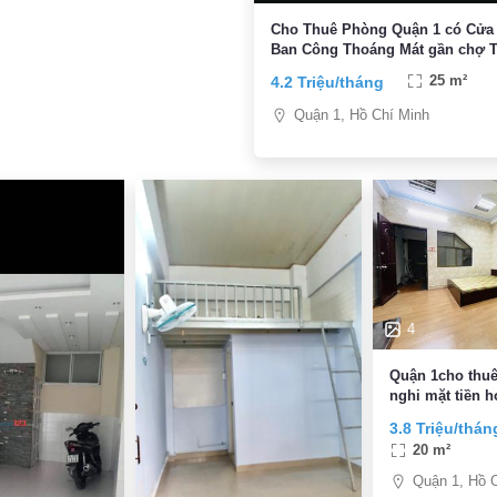
Cho Thuê Phòng Quận 1 có Cửa
Ban Công Thoáng Mát gần chợ 
Định
4.2 Triệu/tháng
25 m²
Quận 1, Hồ Chí Minh
4
Quận 1cho thuê
nghi mặt tiền 
cầu thị nghè
3.8 Triệu/thán
20 m²
Quận 1, Hồ 