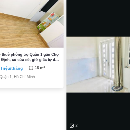
 thuê phòng trọ Quận 1 gần Chợ
 Định, có cửa sổ, giờ giấc tự do,
E chỗ gửi xe
 Triệu/tháng
18 m²
Quận 1, Hồ Chí Minh
2