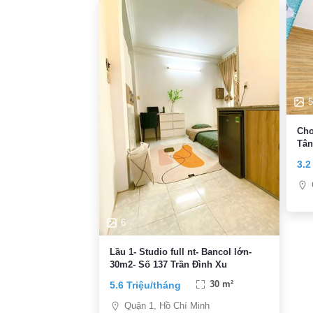
5
Cho
Tân
FRE
3.2
6
Lầu 1- Studio full nt- Bancol lớn-
30m2- Số 137 Trần Đình Xu
5.6 Triệu/tháng
30 m²
Quận 1, Hồ Chí Minh