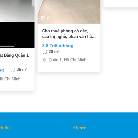
6
Cho thuê phòng có gác,
cầu thị nghè, phan văn hân
bình thạnh, giáp q1, 3.8tr,
3.8 Triệu/tháng
máy lạnh, toilet riêng
20 m²
ặt Bằng Quận 1
Quận 1, Hồ Chí Minh
ng
36 m²
Hồ Chí Minh
thiệu
Hỗ trợ