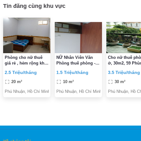
Tin đăng cùng khu vực
Phòng cho nữ thuê
NỮ Nhân Viên Văn
Cho nữ thuê phò
giá rẻ , hẻm rộng khu
Phòng thuê phòng -
ở, 30m2, 59 Phù
vưc an ninh yên tĩnh
Q. Phú Nhuận
Văn Cung, P.2, 
2.5 Triệu/tháng
1.5 Triệu/tháng
3.5 Triệu/tháng
Nhuận, Tp.HCM
20 m²
10 m²
30 m²
Phú Nhuận, Hồ Chí Minh
Phú Nhuận, Hồ Chí Minh
Phú Nhuận, Hồ Ch