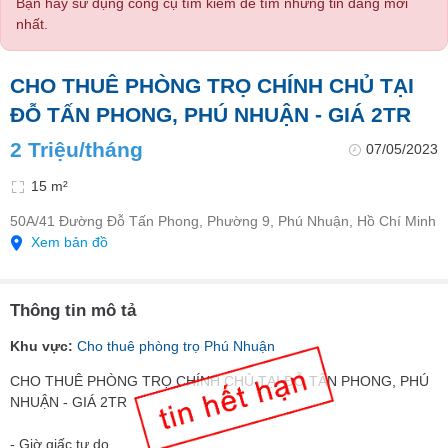
Bạn hãy sử dụng công cụ tìm kiếm để tìm những tin đăng mới
nhất.
CHO THUÊ PHÒNG TRỌ CHÍNH CHỦ TẠI
ĐỖ TẤN PHONG, PHÚ NHUẬN - GIÁ 2TR
2 Triệu/tháng
07/05/2023
15 m²
50A/41 Đường Đỗ Tấn Phong, Phường 9, Phú Nhuận, Hồ Chí Minh
Xem bản đồ
Thông tin mô tả
Khu vực:
Cho thuê phòng trọ Phú Nhuận
CHO THUÊ PHÒNG TRỌ CHÍNH CHỦ TẠI ĐỖ TẤN PHONG, PHÚ
NHUẬN - GIÁ 2TR
- Giờ giấc tự do