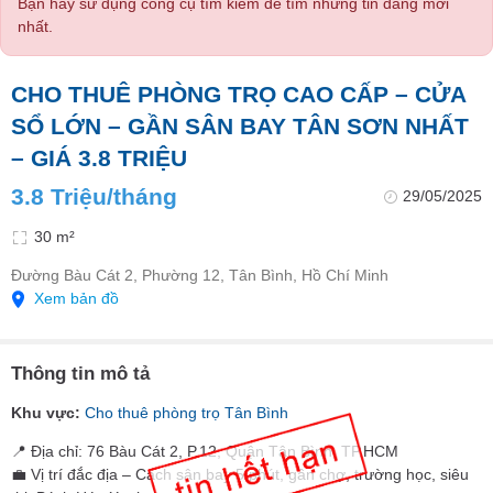
Bạn hãy sử dụng công cụ tìm kiếm để tìm những tin đăng mới
nhất.
CHO THUÊ PHÒNG TRỌ CAO CẤP – CỬA
SỔ LỚN – GẦN SÂN BAY TÂN SƠN NHẤT
– GIÁ 3.8 TRIỆU
3.8 Triệu/tháng
29/05/2025
30 m²
Đường Bàu Cát 2, Phường 12, Tân Bình, Hồ Chí Minh
Xem bản đồ
Thông tin mô tả
Khu vực:
Cho thuê phòng trọ Tân Bình
📍 Địa chỉ: 76 Bàu Cát 2, P.12, Quận Tân Bình, TP.HCM
💼 Vị trí đắc địa – Cách sân bay 5 phút, gần chợ, trường học, siêu