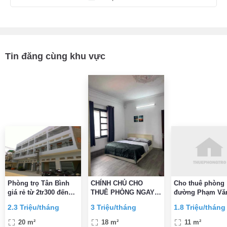
Tin đăng cùng khu vực
Phòng trọ Tân Bình
CHÍNH CHỦ CHO
Cho thuê phòng
giá rẻ từ 2tr300 đến
THUÊ PHÒNG NGAY
đường Phạm Văn
2tr700
Etown CỘNG HÒA
Phường 5, Quận
2.3 Triệu/tháng
3 Triệu/tháng
1.8 Triệu/tháng
ĐẦY ĐỦ TIỆN
Bình gần CMT8 
NGHI,VỆ SINH TRONG
Bình
20 m²
18 m²
11 m²