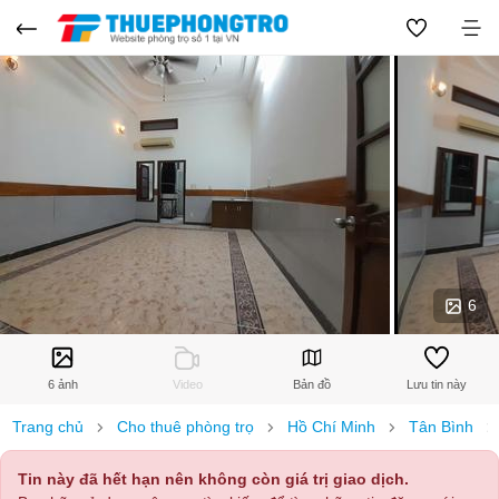
6
6 ảnh
Video
Bản đồ
Lưu tin này
Trang chủ
Cho thuê phòng trọ
Hồ Chí Minh
Tân Bình
Tin này đã hết hạn nên không còn giá trị giao dịch.