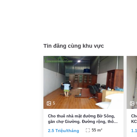
Tin đăng cùng khu vực
5
Cho thuê nhà mặt đường Bờ Sông,
Ch
gần chợ Giường. Đường rộng, thông
KC
thoáng, vỉa hè rộng
2.5 Triệu/tháng
55 m²
1.