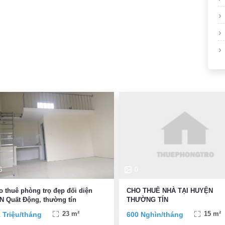
6
0
o thuê phòng trọ đẹp đối diện
CHO THUÊ NHÀ TẠI HUYỆN
N Quất Động, thường tín
THƯỜNG TÍN
1 Triệu/tháng
23 m²
600 Nghìn/tháng
15 m²