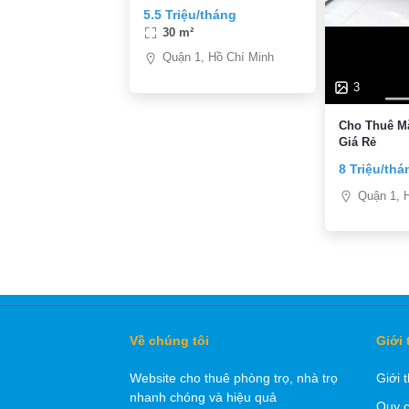
CÓ BANCOL- 30M2- FULL
5.5 Triệu/tháng
NT CAO CẤP- FREE XE-
30 m²
5,5TR/TH
Quận 1, Hồ Chí Minh
3
Cho Thuê M
Giá Rẻ
8 Triệu/thá
Quận 1, 
Về chúng tôi
Giới 
Website cho thuê phòng trọ, nhà trọ
Giới 
nhanh chóng và hiệu quả
Quy c