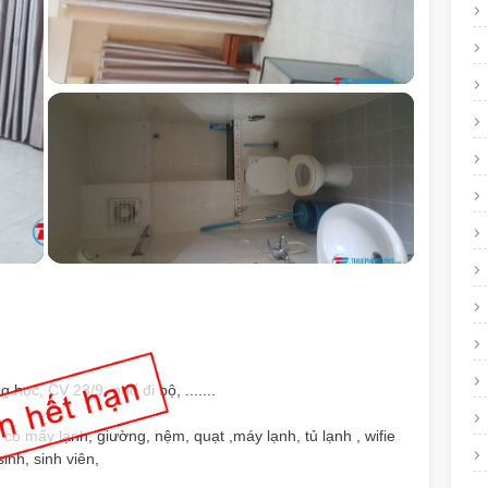
 học, CV 23/9, phố đi bộ, .......
, có mấy lạnh, giường, nệm, quạt ,máy lạnh, tủ lạnh , wifie
inh, sinh viên,