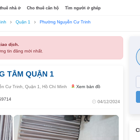
thuê nhà ở
Cho thuê căn hộ
Tìm người ở ghép
inh
Quận 1
Phường Nguyễn Cư Trinh
iao dịch.
ng tin đăng mới nhất.
G TÂM QUẬN 1
n Cư Trinh, Quận 1, Hồ Chí Minh
Xem bản đồ
69714
04/12/2024
C