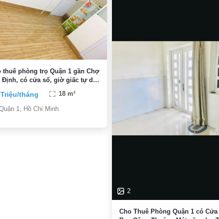
 thuê phòng trọ Quận 1 gần Chợ
 Định, có cửa sổ, giờ giấc tự do,
E chỗ gửi xe
 Triệu/tháng
18 m²
Quận 1, Hồ Chí Minh
2
Cho Thuê Phòng Quận 1 có Cửa