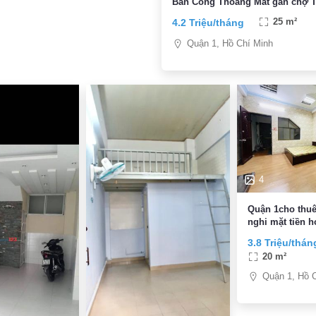
Ban Công Thoáng Mát gần chợ 
Định
4.2 Triệu/tháng
25 m²
Quận 1, Hồ Chí Minh
4
Quận 1cho thuê
nghi mặt tiền 
cầu thị nghè
3.8 Triệu/thán
20 m²
Quận 1, Hồ 