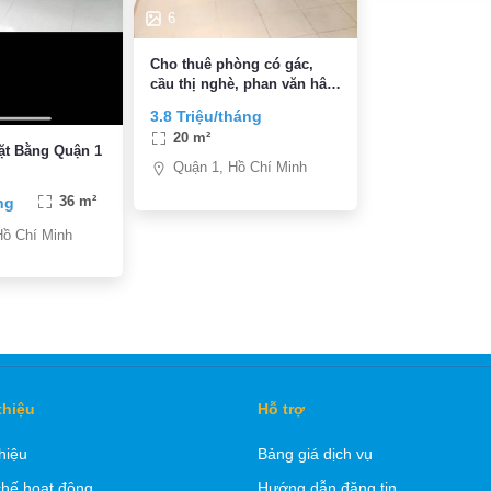
6
Cho thuê phòng có gác,
cầu thị nghè, phan văn hân
bình thạnh, giáp q1, 3.8tr,
3.8 Triệu/tháng
máy lạnh, toilet riêng
20 m²
ặt Bằng Quận 1
Quận 1, Hồ Chí Minh
ng
36 m²
Hồ Chí Minh
thiệu
Hỗ trợ
thiệu
Bảng giá dịch vụ
hế hoạt động
Hướng dẫn đăng tin