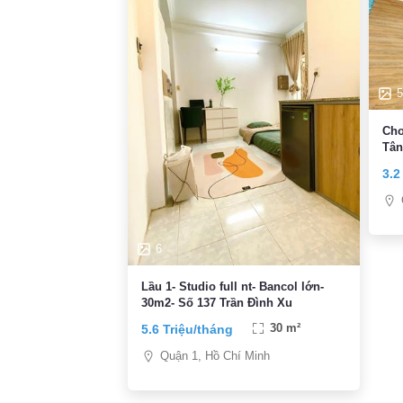
5
Cho
Tân
FRE
3.2
6
Lầu 1- Studio full nt- Bancol lớn-
30m2- Số 137 Trần Đình Xu
5.6 Triệu/tháng
30 m²
Quận 1, Hồ Chí Minh